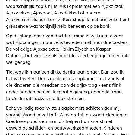
onnodig Ajax in haar leven, dus de slaapkamer blijft
waarschijnlijk zoals hij is. Als ik plots met een Ajaxzitzak,
Ajaxwekker, Ajaxpoef, Ajaxdekbed of andere
Ajaxversiersels aan kom zetten, slaap ik met aan zekerheid
grenzende waarschijnlijkheid beneden op de bank.
Op de slaapkamer van dochter Emma is wel ruimte voor
wat Ajaxdingen, maar ze is tevreden met haar drie posters:
De volledige Ajaxselectie, Hakim Ziyech en Kasper
Dolberg. Dat vindt ze als inmiddels dertienjarige tiener ook
wel genoeg.
Tja, was ik maar een dikke dertig jaar jonger. Dan zou ik
het wel weten. Dan zou ik mijn slaapkamer - net zoals al
die kinderen die meedoen aan de prijsvraag - eens flink
onder handen nemen. Inspiratie genoeg, door alle fraaie
foto’s die uit Lucky’s mailbox stromen.
Echt, volledig rood-witte slaapkamers schieten aan mij
voorbij. Wanden vol toffe Ajax graffiti en wandtekeningen.
Creatieve papa’s en mama’s helpen hun kroost met
geweldige schilder- en bouwwerkzaamheden. Kinderen