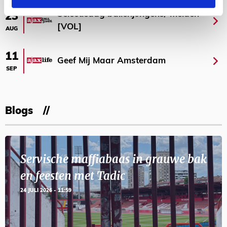
Selectiedag ballenjongens/-meiden
23
[VOL]
AUG
11
Geef Mij Maar Amsterdam
SEP
Blogs
Servische maffiabaas in grauwe bak
en feesten met Tadic
24 JULI 2026 - 11:59