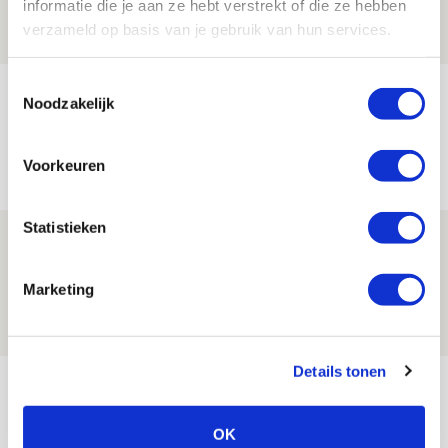
informatie die je aan ze hebt verstrekt of die ze hebben
08 AUGUSTUS 2026 - 11:34
verzameld op basis van je gebruik van hun services.
NIEUWS
Toestemmingsselectie
Spelen bij Jong Ajax of Ajax 1? Dat
Noodzakelijk
maakt Abdalla ‘geen reet’ uit
08 AUGUSTUS 2026 - 10:04
Voorkeuren
NIEUWS
Statistieken
Brandt: ‘Ajax en Cruijff bleven door
mijn hoofd spoken’
Marketing
07 AUGUSTUS 2026 - 20:02
NIEUWS
Details tonen
Bekijk meer
AGENDA
OK