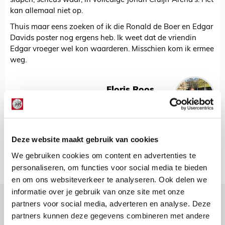
slapen, serieus waar, in volledige Johan Cruijff Arena’s. Het
kan allemaal niet op.
Thuis maar eens zoeken of ik die Ronald de Boer en Edgar
Davids poster nog ergens heb. Ik weet dat de vriendin
Edgar vroeger wel kon waarderen. Misschien kom ik ermee
weg.
Floris Roos
Bekijk alle berichten van Floris Roos
Deze website maakt gebruik van cookies
We gebruiken cookies om content en advertenties te
Net binnen //
personaliseren, om functies voor social media te bieden
en om ons websiteverkeer te analyseren. Ook delen we
informatie over je gebruik van onze site met onze
Míchels elf: met welke formatie begin
partners voor social media, adverteren en analyse. Deze
jij aan nieuw eredivisieseizoen?
partners kunnen deze gegevens combineren met andere