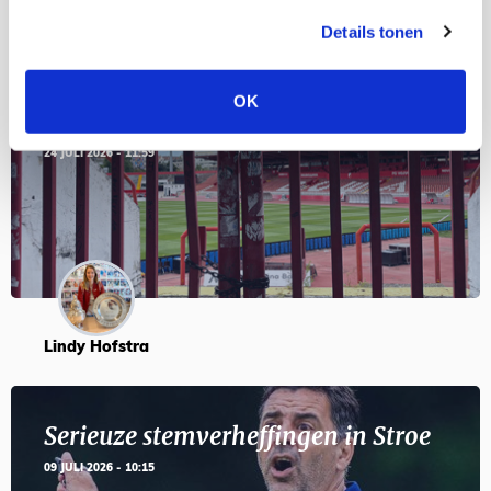
Details tonen
Servische maffiabaas in grauwe bak
OK
en feesten met Tadic
24 JULI 2026 - 11:59
Lindy Hofstra
Serieuze stemverheffingen in Stroe
09 JULI 2026 - 10:15