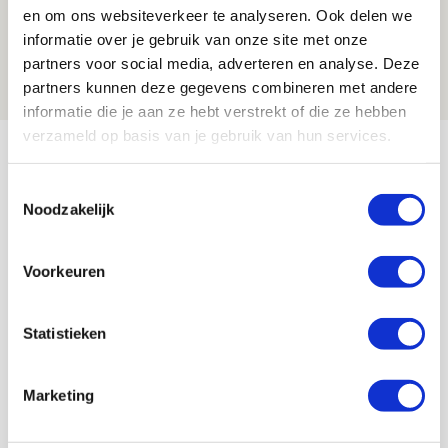
Is dit de laatste wallpaper van Godts in
en om ons websiteverkeer te analyseren. Ook delen we
de Johan Cruijff Arena?
informatie over je gebruik van onze site met onze
partners voor social media, adverteren en analyse. Deze
07 AUGUSTUS 2026 - 00:36
partners kunnen deze gegevens combineren met andere
NIEUWS
informatie die je aan ze hebt verstrekt of die ze hebben
verzameld op basis van je gebruik van hun services.
Bekijk meer
AGENDA
Toestemmingsselectie
Noodzakelijk
Selectiedag ballenjongens/-meiden
23
[VOL]
Voorkeuren
AUG
11
Geef Mij Maar Amsterdam
Statistieken
SEP
Marketing
Blogs