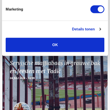
AUG
Marketing
11
Geef Mij Maar Amsterdam
SEP
Details tonen
Blogs
OK
Servische maffiabaas in grauwe bak
en feesten met Tadic
24 JULI 2026 - 11:59