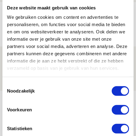
Deze website maakt gebruik van cookies
Trotse Klaassen: ‘Vierhonderd duels
We gebruiken cookies om content en advertenties te
voor mijn club is heel speciaal’
personaliseren, om functies voor social media te bieden
06 AUGUSTUS 2026 - 23:43
en om ons websiteverkeer te analyseren. Ook delen we
NIEUWS
informatie over je gebruik van onze site met onze
partners voor social media, adverteren en analyse. Deze
partners kunnen deze gegevens combineren met andere
Ajax zet Shelbourne eenvoudig opzij en
informatie die je aan ze hebt verstrekt of die ze hebben
reist met vertrouwen naar Dublin
verzameld op basis van je gebruik van hun services.
06 AUGUSTUS 2026 - 21:52
NIEUWS
Toestemmingsselectie
Noodzakelijk
Bekijk meer
AGENDA
Voorkeuren
Selectiedag ballenjongens/-meiden
23
Statistieken
[VOL]