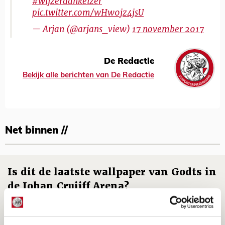
#wijzerdankeizer
pic.twitter.com/wHw0jz4jsU
— Arjan (@arjans_view)
17 november 2017
De Redactie
Bekijk alle berichten van De Redactie
Net binnen //
Is dit de laatste wallpaper van Godts in
de Johan Cruijff Arena?
07 AUGUSTUS 2026 - 00:36
NIEUWS