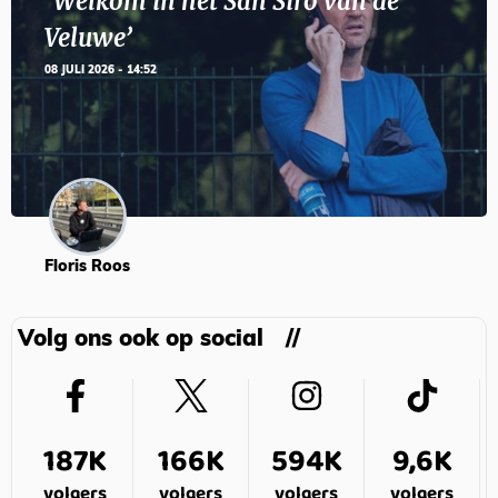
‘Welkom in het San Siro van de
Veluwe’
08 JULI 2026 - 14:52
Floris Roos
Volg ons ook op social
187K
166K
594K
9,6K
volgers
volgers
volgers
volgers