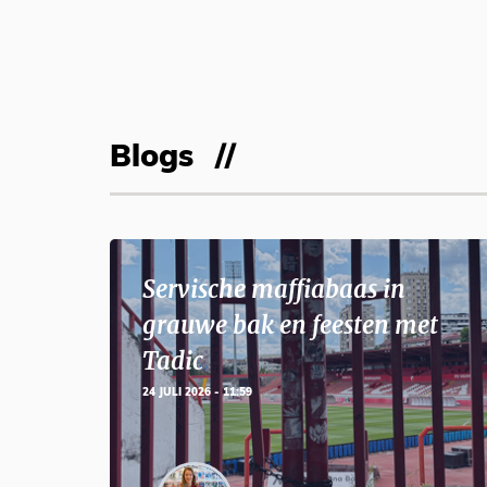
Blogs
Servische maffiabaas in
grauwe bak en feesten met
Tadic
24 JULI 2026 - 11:59