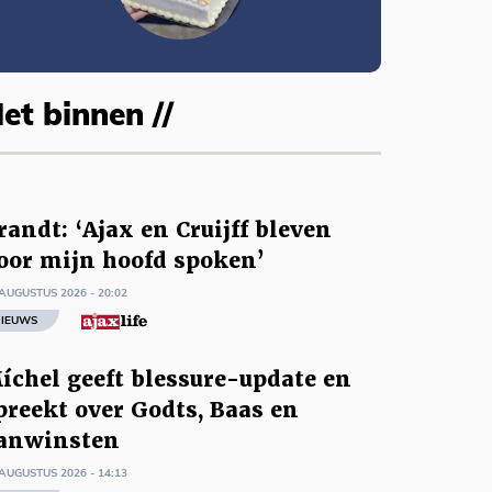
et binnen //
randt: ‘Ajax en Cruijff bleven
oor mijn hoofd spoken’
AUGUSTUS 2026 - 20:02
IEUWS
íchel geeft blessure-update en
preekt over Godts, Baas en
anwinsten
AUGUSTUS 2026 - 14:13