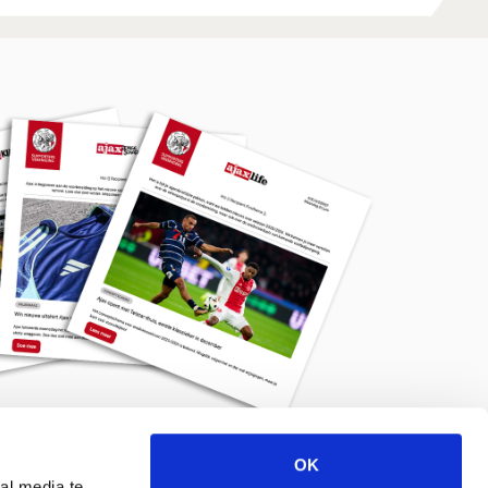
OK
Meld je aan voor de nieuwsbrief
al media te