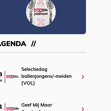
AGENDA
Selectiedag
3
ballenjongens/-meiden
G
[VOL]
Geef Mij Maar
1