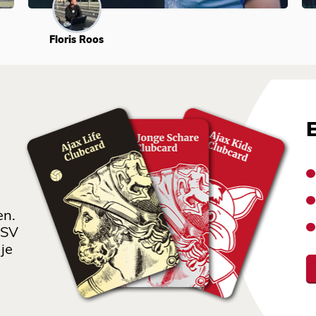
Floris Roos
en.
 SV
je