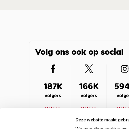
Volg ons ook op social
187K
166K
59
volgers
volgers
volge
Volgen
Volgen
Volg
Deze website maakt gebru
We gebruiken cookies om c