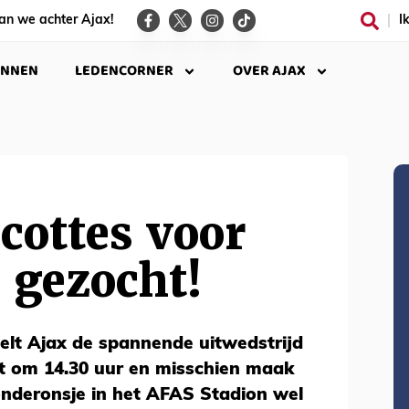
an we achter Ajax!
I
INNEN
LEDENCORNER
OVER AJAX
cottes voor
 gezocht!
lt Ajax de spannende uitwedstrijd
nt om 14.30 uur en misschien maak
onderonsje in het AFAS Stadion wel