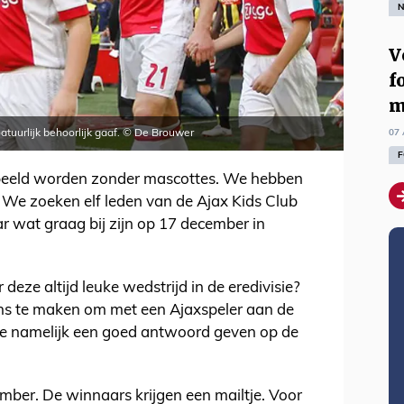
N
V
f
m
07 
natuurlijk behoorlijk gaaf. © De Brouwer
F
espeeld worden zonder mascottes. We hebben
 We zoeken elf leden van de Ajax Kids Club
aar wat graag bij zijn op 17 december in
r deze altijd leuke wedstrijd in de eredivisie?
ns te maken om met een Ajaxspeler aan de
 je namelijk een goed antwoord geven op de
ber. De winnaars krijgen een mailtje. Voor