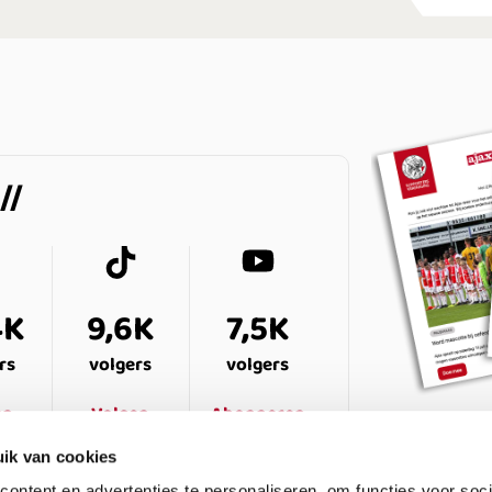
4K
9,6K
7,5K
rs
volgers
volgers
en
Volgen
Abonneren
ik van cookies
ontent en advertenties te personaliseren, om functies voor soci