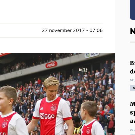
N
27 november 2017 - 07:06
B
d
07 
N
M
s
a
07 