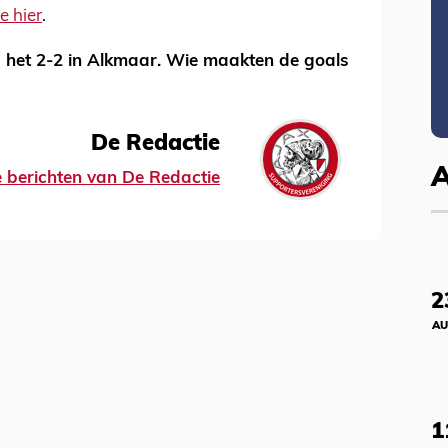
je hier
.
d het 2-2 in Alkmaar. Wie maakten de goals
De Redactie
le berichten van De Redactie
2
AU
1