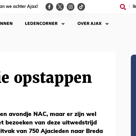
an we achter Ajax!
I
INNEN
LEDENCORNER
OVER AJAX
ie opstappen
n avondje NAC, maar er zijn wel
 bezoeken van deze uitwedstrijd
uitvak van 750 Ajacieden naar Breda