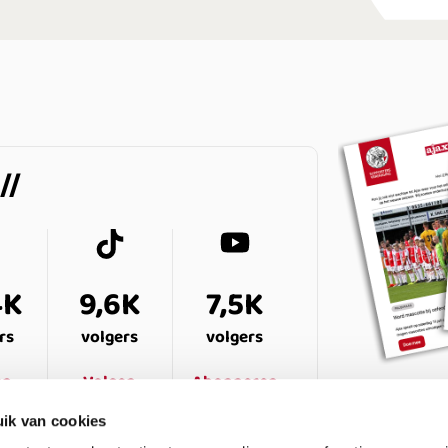
4K
9,6K
7,5K
rs
volgers
volgers
en
Volgen
Abonneren
ik van cookies