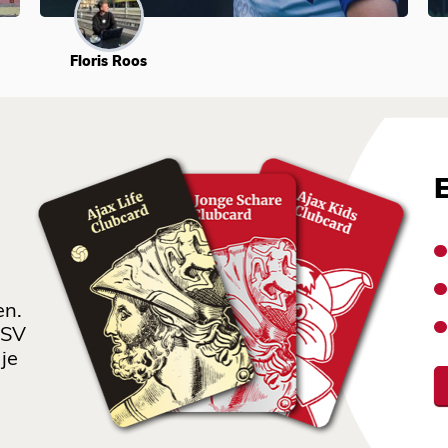
Floris Roos
en.
 SV
je