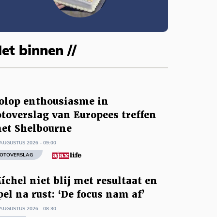
et binnen //
olop enthousiasme in
otoverslag van Europees treffen
et Shelbourne
AUGUSTUS 2026 - 09:00
OTOVERSLAG
íchel niet blij met resultaat en
pel na rust: ‘De focus nam af’
AUGUSTUS 2026 - 08:30