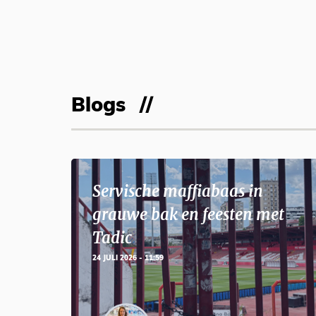
Blogs
Servische maffiabaas in
grauwe bak en feesten met
Tadic
24 JULI 2026 - 11:59