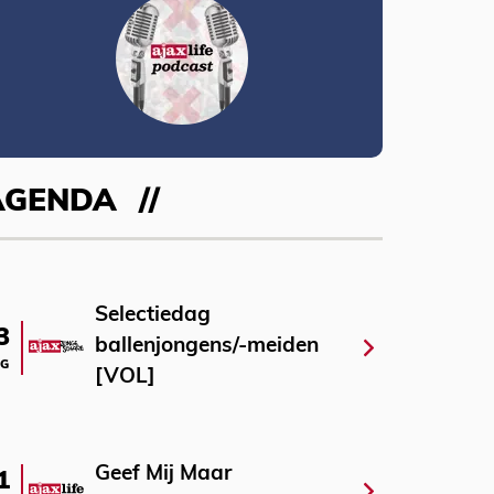
AGENDA
Selectiedag
3
ballenjongens/-meiden
G
[VOL]
Geef Mij Maar
1