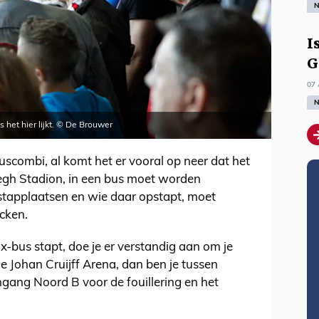
N
I
G
07 
N
ls het hier lijkt. © De Brouwer
buscombi, al komt het er vooral op neer dat het
rlegh Stadion, in een bus moet worden
opstapplaatsen en wie daar opstapt, moet
cken.
x-bus stapt, doe je er verstandig aan om je
 de Johan Cruijff Arena, dan ben je tussen
ngang Noord B voor de fouillering en het