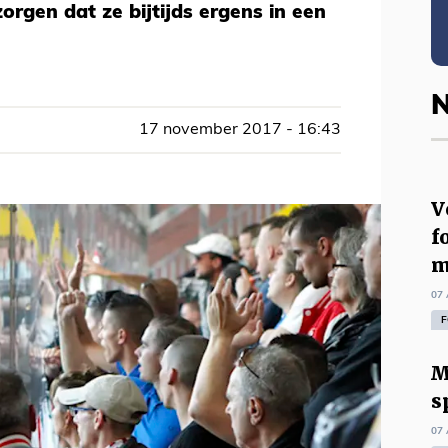
orgen dat ze bijtijds ergens in een
N
17 november 2017 - 16:43
V
f
m
07 
F
M
s
07 