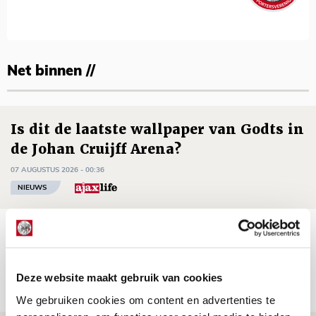
Net binnen //
Is dit de laatste wallpaper van Godts in
de Johan Cruijff Arena?
07 AUGUSTUS 2026 - 00:36
NIEUWS
Trotse Klaassen: ‘Vierhonderd duels
voor mijn club is heel speciaal’
06 AUGUSTUS 2026 - 23:43
Deze website maakt gebruik van cookies
NIEUWS
We gebruiken cookies om content en advertenties te