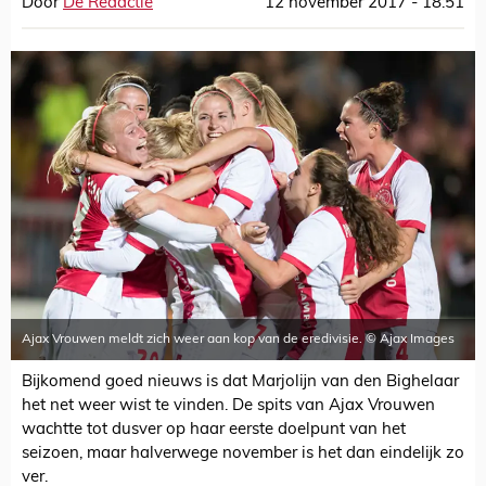
Door
De Redactie
12 november 2017 - 18:51
Ajax Vrouwen meldt zich weer aan kop van de eredivisie. © Ajax Images
Bijkomend goed nieuws is dat Marjolijn van den Bighelaar
het net weer wist te vinden. De spits van Ajax Vrouwen
wachtte tot dusver op haar eerste doelpunt van het
seizoen, maar halverwege november is het dan eindelijk zo
ver.