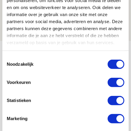
personaliseren, om functies voor social media te bieden
Ajax zet Shelbourne eenvoudig opzij en
en om ons websiteverkeer te analyseren. Ook delen we
informatie over je gebruik van onze site met onze
reist met vertrouwen naar Dublin
partners voor social media, adverteren en analyse. Deze
06 AUGUSTUS 2026 - 21:52
partners kunnen deze gegevens combineren met andere
NIEUWS
informatie die je aan ze hebt verstrekt of die ze hebben
verzameld op basis van je gebruik van hun services.
Bekijk meer
AGENDA
Toestemmingsselectie
Noodzakelijk
Selectiedag ballenjongens/-meiden
23
Voorkeuren
[VOL]
AUG
11
Statistieken
Geef Mij Maar Amsterdam
SEP
Marketing