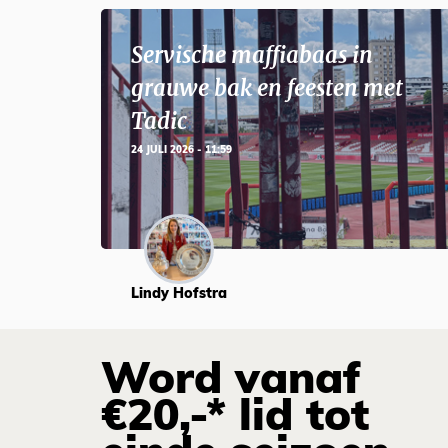
Servische maffiabaas in
grauwe bak en feesten met
Tadic
24 JULI 2026 - 11:59
Lindy Hofstra
Word vanaf
€20,-* lid tot