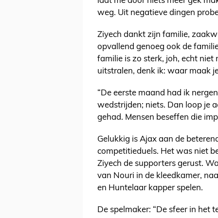
laat me door niets meer gek ma
weg. Uit negatieve dingen probee
Ziyech dankt zijn familie, zaak
opvallend genoeg ook de familie 
familie is zo sterk, joh, echt nie
uitstralen, denk ik: waar maak 
“De eerste maand had ik nergens zi
wedstrijden; niets. Dan loop je 
gehad. Mensen beseffen die impa
Gelukkig is Ajax aan de beteren
competitieduels. Het was niet be
Ziyech de supporters gerust. W
van Nouri in de kleedkamer, naa
en Huntelaar kapper spelen.
De spelmaker: “De sfeer in het 