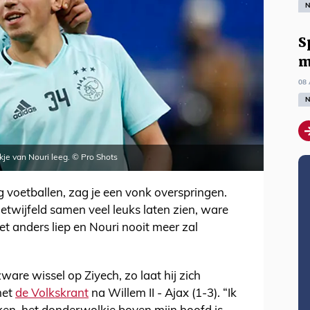
N
S
m
08 
N
lekje van Nouri leeg. © Pro Shots
g voetballen, zag je een vonk overspringen.
twijfeld samen veel leuks laten zien, ware
et anders liep en Nouri nooit meer zal
are wissel op Ziyech, zo laat hij zich
met
de Volkskrant
na Willem II - Ajax (1-3). “Ik