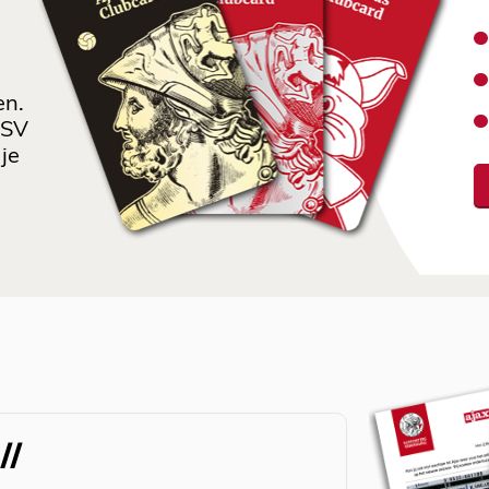
en.
 SV
je