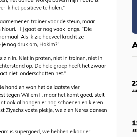
ken, het donderwolkje boven mijn hoofd is
r ik het positieve te halen.”
waarnemer en trainer voor de steun, maar
Nouri. Hij gaat er nog vaak langs. “Die
t normaal. Als ik zie hoeveel kracht ze
je je nog druk om, Hakim?”
n in. Niet in praten, niet in trainen, niet in
achterstand op. De hele groep heeft het zwaar
ct niet, onderschatten het.”
2
de hand en won het de laatste vier
AU
st tegen Willem II, maar het komt goed, stelt
ant ook al hangen er nog schoenen en kleren
st Ziyechs vaste plekje, we zien Neres dansen
1
SE
team is supergoed, we hebben elkaar er