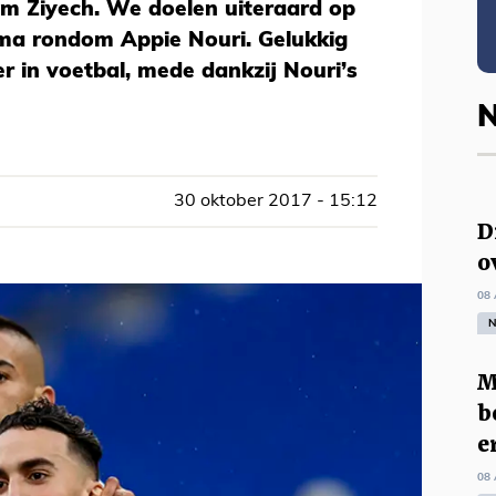
im Ziyech. We doelen uiteraard op
ma rondom Appie Nouri. Gelukkig
r in voetbal, mede dankzij Nouri’s
N
30 oktober 2017 - 15:12
D
o
08 
N
M
b
e
08 