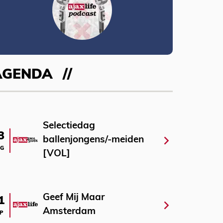
AGENDA
Selectiedag
3
ballenjongens/-meiden
G
[VOL]
Geef Mij Maar
1
Amsterdam
P