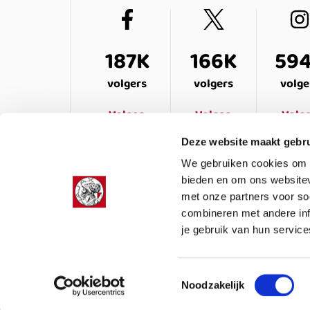
187K
166K
59
volgers
volgers
volge
Volgen
Volgen
Volg
Deze website maakt gebru
We gebruiken cookies om c
bieden en om ons websitev
met onze partners voor so
combineren met andere inf
je gebruik van hun service
LEDENSERVICE
OVER ONS
VEELG
Toestemmingsselectie
Noodzakelijk
Colofon
Privacy
Cookies
Algemene voor