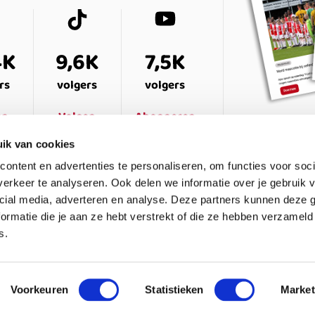
4K
9,6K
7,5K
rs
volgers
volgers
en
Volgen
Abonneren
ik van cookies
ontent en advertenties te personaliseren, om functies voor soci
erkeer te analyseren. Ook delen we informatie over je gebruik v
cial media, adverteren en analyse. Deze partners kunnen deze
ormatie die je aan ze hebt verstrekt of die ze hebben verzameld
s.
ESTELDE VRAGEN
CONTACT
LEDENPANEL
Voorkeuren
Statistieken
Market
waarden