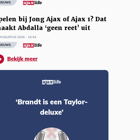
IEUWS
pelen bij Jong Ajax of Ajax 1? Dat
aakt Abdalla ‘geen reet’ uit
AUGUSTUS 2026 - 10:04
IEUWS
Bekijk meer
‘Brandt is een Taylor-
deluxe’