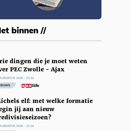
et binnen //
rie dingen die je moet weten
ver PEC Zwolle - Ajax
AUGUSTUS 2026 - 12:32
IEUWS
íchels elf: met welke formatie
egin jij aan nieuw
redivisieseizoen?
AUGUSTUS 2026 - 11:34