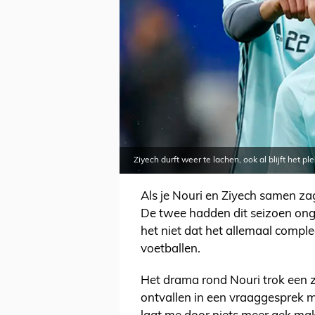
Ziyech durft weer te lachen, ook al blijft het p
Als je Nouri en Ziyech samen za
De twee hadden dit seizoen onge
het niet dat het allemaal comple
voetballen.
Het drama rond Nouri trok een zw
ontvallen in een vraaggesprek 