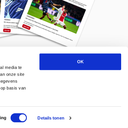
OK
Meld je aan voor de nieuwsbrief
al media te
an onze site
 gegevens
 op basis van
ing
Details tonen
© 2026 ajaxlife.nl –
Powered by TRES