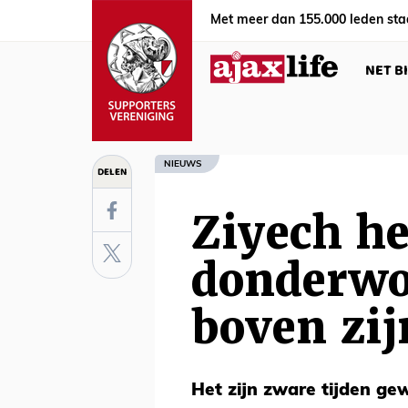
Met meer dan 155.000 leden sta
NET B
NIEUWS
DELEN
Ziyech he
donderwo
boven zij
Het zijn zware tijden ge