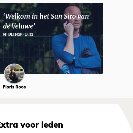
‘Welkom in het San Siro van
de Veluwe’
08 JULI 2026 - 14:52
Floris Roos
Extra voor leden