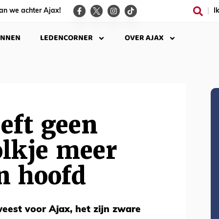
an we achter Ajax!
I
INNEN
LEDENCORNER
OVER AJAX
eft geen
lkje meer
n hoofd
weest voor Ajax, het zijn zware