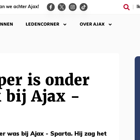
an we achter Ajax!
I
INNEN
LEDENCORNER
OVER AJAX
per is onder
 bij Ajax -
r was bij Ajax - Sparta. Hij zag het