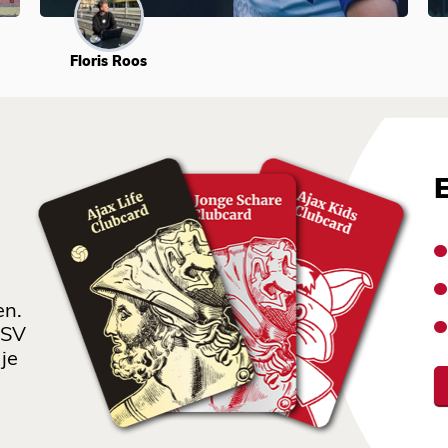
Floris Roos
en.
 SV
je