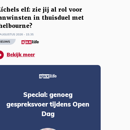
íchels elf: zie jij al rol voor
anwinsten in thuisduel met
helbourne?
AUGUSTUS 2026 - 15:35
IEUWS
Bekijk meer
Special: genoeg
gespreksvoer tijdens Open
Dag