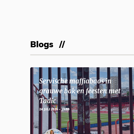
Blogs
Servische maffiabaas in
grauwe bak en feesten met
Tadic
24 JULI 2026 - 11:59