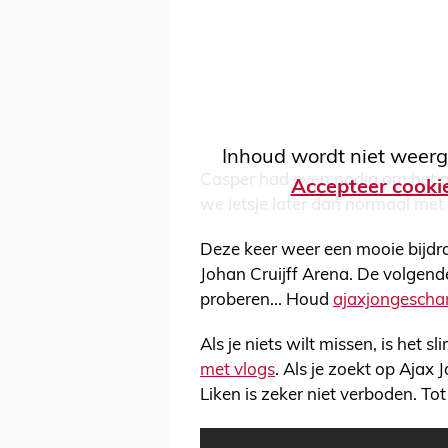
Inhoud wordt niet weerg
Casper had even nodig om het al
Accepteer cooki
we ietsje later dan normaal met
Deze keer weer een mooie bijdr
Johan Cruijff Arena. De volgend
proberen... Houd
ajaxjongeschar
Als je niets wilt missen, is het 
met vlogs
. Als je zoekt op Ajax 
Liken is zeker niet verboden. Tot