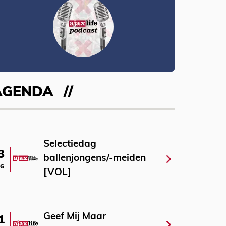
AGENDA
Selectiedag
3
ballenjongens/-meiden
G
[VOL]
Geef Mij Maar
1