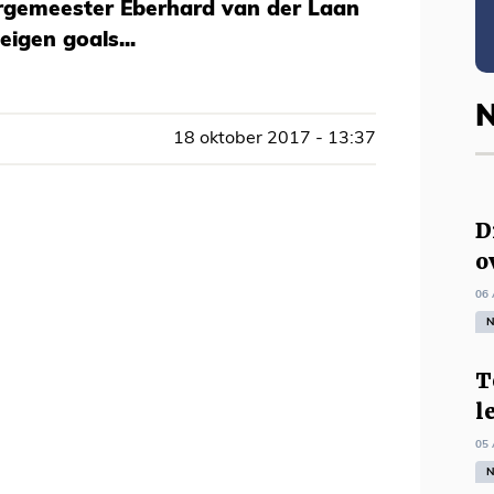
rgemeester Eberhard van der Laan
eigen goals...
N
18 oktober 2017 - 13:37
D
o
06 
N
T
l
05 
N