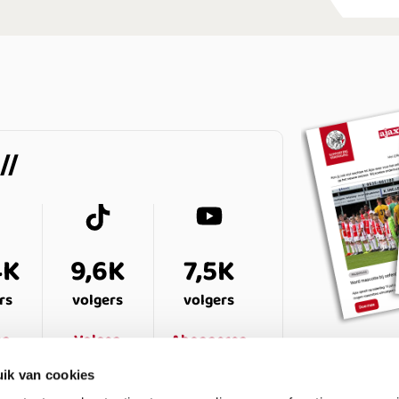
4K
9,6K
7,5K
rs
volgers
volgers
en
Volgen
Abonneren
ik van cookies