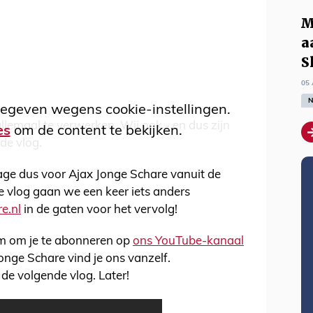
M
a
S
05 
N
egeven wegens cookie-instellingen.
lemaal te verwerken. Wij ook - en dus zijn
es
om de content te bekijken.
 de vlog.
age dus voor Ajax Jonge Schare vanuit de
e vlog gaan we een keer iets anders
e.nl
in de gaten voor het vervolg!
slim om je te abonneren op
ons YouTube-kanaal
Jonge Schare vind je ons vanzelf.
 de volgende vlog. Later!