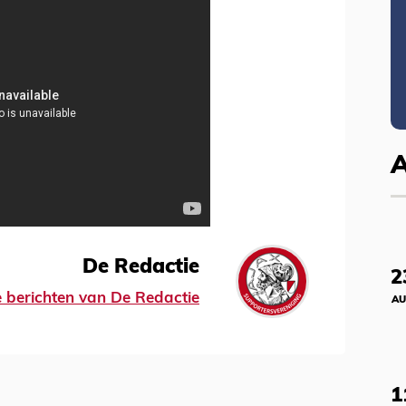
De Redactie
2
le berichten van De Redactie
AU
1