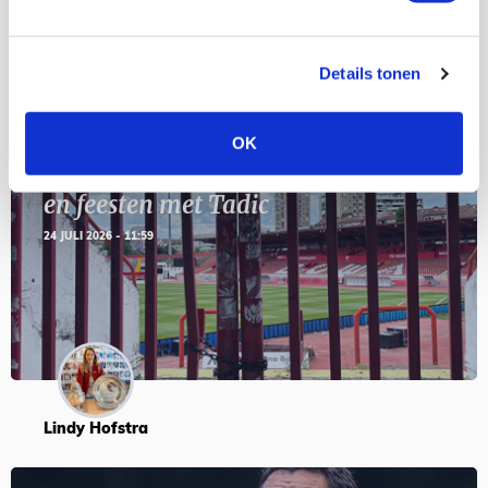
Blogs
Details tonen
OK
Servische maffiabaas in grauwe bak
en feesten met Tadic
24 JULI 2026 - 11:59
Lindy Hofstra