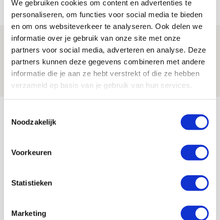
We gebruiken cookies om content en advertenties te
NIEUWS
personaliseren, om functies voor social media te bieden
en om ons websiteverkeer te analyseren. Ook delen we
informatie over je gebruik van onze site met onze
Ajax dankt invallers bij
partners voor social media, adverteren en analyse. Deze
zwaarbevochten zege op tiental PEC
partners kunnen deze gegevens combineren met andere
09 AUGUSTUS 2026 - 16:33
informatie die je aan ze hebt verstrekt of die ze hebben
NIEUWS
verzameld op basis van je gebruik van hun services.
Bekijk meer
Toestemmingsselectie
Noodzakelijk
AGENDA
Voorkeuren
Selectiedag ballenjongens/-meiden
23
[VOL]
AUG
Statistieken
11
Geef Mij Maar Amsterdam
SEP
Marketing