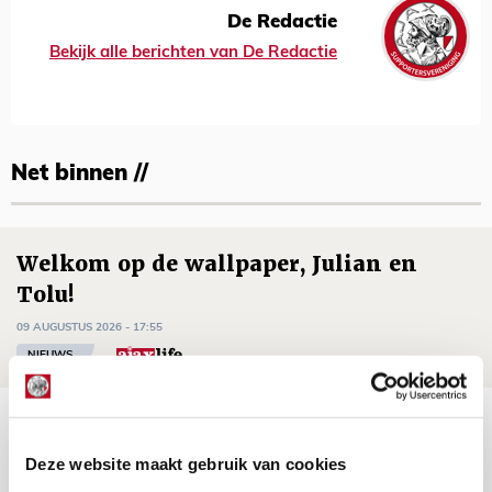
De Redactie
Bekijk alle berichten van De Redactie
Net binnen //
Welkom op de wallpaper, Julian en
Tolu!
09 AUGUSTUS 2026 - 17:55
NIEUWS
Godts: ‘Tot er een akkoord is, speel ik
elke minuut dat het moet voor Ajax’
Deze website maakt gebruik van cookies
09 AUGUSTUS 2026 - 17:16