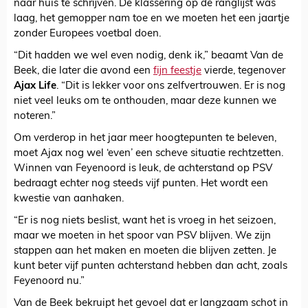
naar huis te schrijven. De klassering op de ranglijst was
laag, het gemopper nam toe en we moeten het een jaartje
zonder Europees voetbal doen.
“Dit hadden we wel even nodig, denk ik,” beaamt Van de
Beek, die later die avond een
fijn feestje
vierde, tegenover
Ajax Life
. “Dit is lekker voor ons zelfvertrouwen. Er is nog
niet veel leuks om te onthouden, maar deze kunnen we
noteren.”
Om verderop in het jaar meer hoogtepunten te beleven,
moet Ajax nog wel ‘even’ een scheve situatie rechtzetten.
Winnen van Feyenoord is leuk, de achterstand op PSV
bedraagt echter nog steeds vijf punten. Het wordt een
kwestie van aanhaken.
“Er is nog niets beslist, want het is vroeg in het seizoen,
maar we moeten in het spoor van PSV blijven. We zijn
stappen aan het maken en moeten die blijven zetten. Je
kunt beter vijf punten achterstand hebben dan acht, zoals
Feyenoord nu.”
Van de Beek bekruipt het gevoel dat er langzaam schot in