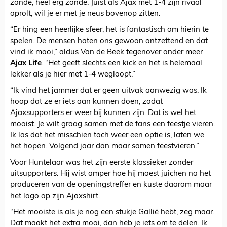
zonde, heel erg zonde. Juist als Ajax met 1-4 zijn rivaal
oprolt, wil je er met je neus bovenop zitten.
“Er hing een heerlijke sfeer, het is fantastisch om hierin te
spelen. De mensen haten ons gewoon ontzettend en dat
vind ik mooi,” aldus Van de Beek tegenover onder meer
Ajax Life
. “Het geeft slechts een kick en het is helemaal
lekker als je hier met 1-4 wegloopt.”
“Ik vind het jammer dat er geen uitvak aanwezig was. Ik
hoop dat ze er iets aan kunnen doen, zodat
Ajaxsupporters er weer bij kunnen zijn. Dat is wel het
mooist. Je wilt graag samen met de fans een feestje vieren.
Ik las dat het misschien toch weer een optie is, laten we
het hopen. Volgend jaar dan maar samen feestvieren.”
Voor Huntelaar was het zijn eerste klassieker zonder
uitsupporters. Hij wist amper hoe hij moest juichen na het
produceren van de openingstreffer en kuste daarom maar
het logo op zijn Ajaxshirt.
“Het mooiste is als je nog een stukje Gallië hebt, zeg maar.
Dat maakt het extra mooi, dan heb je iets om te delen. Ik