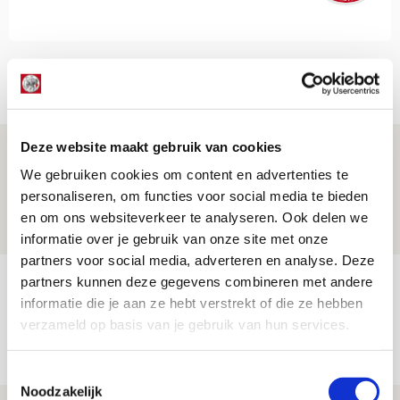
Net binnen //
Deze website maakt gebruik van cookies
Is dit de laatste wallpaper van Godts in
We gebruiken cookies om content en advertenties te
de Johan Cruijff Arena?
personaliseren, om functies voor social media te bieden
07 AUGUSTUS 2026 - 00:36
en om ons websiteverkeer te analyseren. Ook delen we
NIEUWS
informatie over je gebruik van onze site met onze
partners voor social media, adverteren en analyse. Deze
Trotse Klaassen: ‘Vierhonderd duels
partners kunnen deze gegevens combineren met andere
informatie die je aan ze hebt verstrekt of die ze hebben
voor mijn club is heel speciaal’
verzameld op basis van je gebruik van hun services.
06 AUGUSTUS 2026 - 23:43
NIEUWS
Toestemmingsselectie
Noodzakelijk