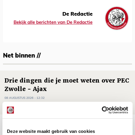
De Redactie
Bekijk alle berichten van De Redactie
Net binnen //
Drie dingen die je moet weten over PEC
Zwolle - Ajax
08 AUGUSTUS 2026 - 12:32
NIEUWS
Míchels elf: met welke formatie begin
Deze website maakt gebruik van cookies
jij aan nieuw eredivisieseizoen?