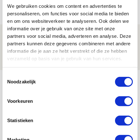
We gebruiken cookies om content en advertenties te
08 AUGUSTUS 2026 - 11:34
personaliseren, om functies voor social media te bieden
NIEUWS
en om ons websiteverkeer te analyseren. Ook delen we
informatie over je gebruik van onze site met onze
Spelen bij Jong Ajax of Ajax 1? Dat
partners voor social media, adverteren en analyse. Deze
maakt Abdalla ‘geen reet’ uit
partners kunnen deze gegevens combineren met andere
informatie die je aan ze hebt verstrekt of die ze hebben
08 AUGUSTUS 2026 - 10:04
verzameld op basis van je gebruik van hun services.
NIEUWS
Toestemmingsselectie
Bekijk meer
Noodzakelijk
AGENDA
Voorkeuren
Selectiedag ballenjongens/-meiden
23
[VOL]
AUG
Statistieken
11
Geef Mij Maar Amsterdam
Marketing