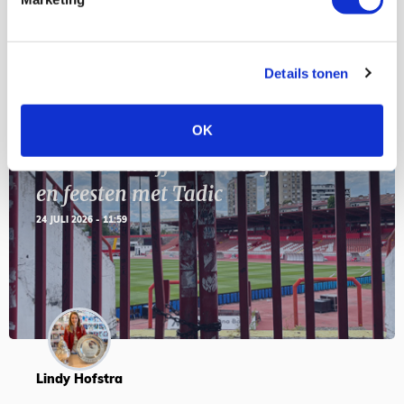
SEP
Details tonen
Blogs
OK
Servische maffiabaas in grauwe bak
en feesten met Tadic
24 JULI 2026 - 11:59
Lindy Hofstra