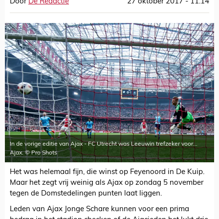
Door
De Redactie
27 oktober 2017 - 11:14
In de vorige editie van Ajax - FC Utrecht was Leeuwin trefzeker voor...
Ajax. © Pro Shots
Het was helemaal fijn, die winst op Feyenoord in De Kuip.
Maar het zegt vrij weinig als Ajax op zondag 5 november
tegen de Domstedelingen punten laat liggen.
Leden van Ajax Jonge Schare kunnen voor een prima