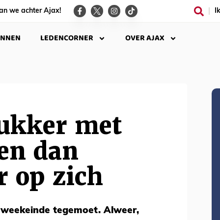
an we achter Ajax!
I
INNEN
LEDENCORNER
OVER AJAX
rukker met
ten dan
r op zich
k weekeinde tegemoet. Alweer,