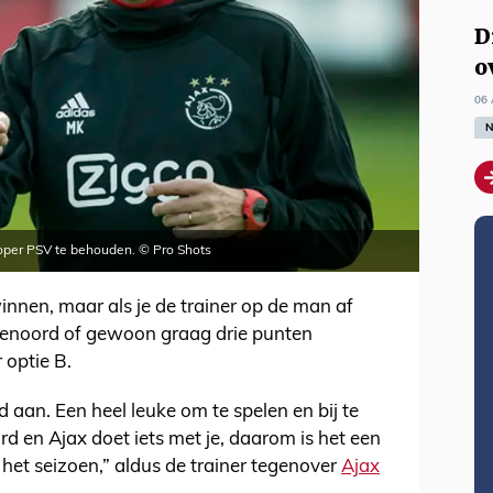
D
o
06 
N
oper PSV te behouden. © Pro Shots
winnen, maar als je de trainer op de man af
eyenoord of gewoon graag drie punten
r optie B.
 aan. Een heel leuke om te spelen en bij te
rd en Ajax doet iets met je, daarom is het een
het seizoen,” aldus de trainer tegenover
Ajax