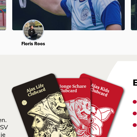
Floris Roos
en.
 SV
je