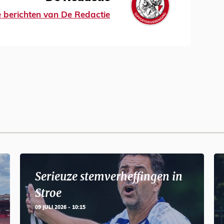
le berichten van De Redactie
Serieuze stemverheffingen in
Stroe
09 JULI 2026 - 10:15