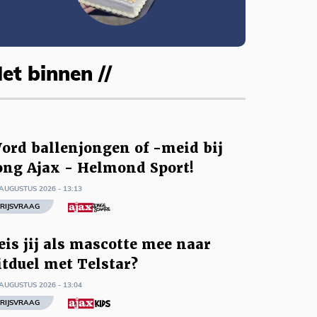
et binnen //
ord ballenjongen of -meid bij
ong Ajax - Helmond Sport!
AUGUSTUS 2026 - 13:13
RIJSVRAAG
eis jij als mascotte mee naar
itduel met Telstar?
AUGUSTUS 2026 - 13:04
RIJSVRAAG