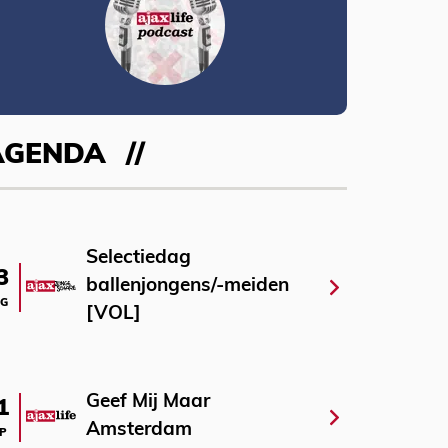
AGENDA
Selectiedag
3
ballenjongens/-meiden
G
[VOL]
Geef Mij Maar
1
Amsterdam
P