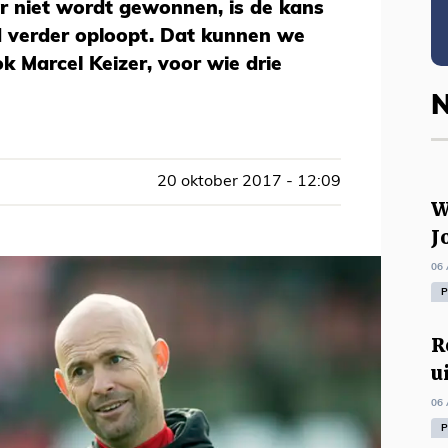
r niet wordt gewonnen, is de kans
d verder oploopt. Dat kunnen we
k Marcel Keizer, voor wie drie
N
20 oktober 2017 - 12:09
W
J
06 
P
R
u
06 
P