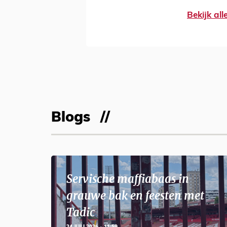
Bekijk al
Blogs
Servische maffiabaas in
grauwe bak en feesten met
Tadic