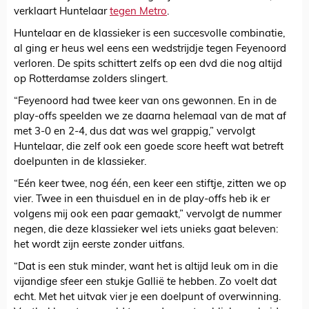
verklaart Huntelaar
tegen Metro
.
Huntelaar en de klassieker is een succesvolle combinatie,
al ging er heus wel eens een wedstrijdje tegen Feyenoord
verloren. De spits schittert zelfs op een dvd die nog altijd
op Rotterdamse zolders slingert.
“Feyenoord had twee keer van ons gewonnen. En in de
play-offs speelden we ze daarna helemaal van de mat af
met 3-0 en 2-4, dus dat was wel grappig,” vervolgt
Huntelaar, die zelf ook een goede score heeft wat betreft
doelpunten in de klassieker.
“Eén keer twee, nog één, een keer een stiftje, zitten we op
vier. Twee in een thuisduel en in de play-offs heb ik er
volgens mij ook een paar gemaakt,” vervolgt de nummer
negen, die deze klassieker wel iets unieks gaat beleven:
het wordt zijn eerste zonder uitfans.
“Dat is een stuk minder, want het is altijd leuk om in die
vijandige sfeer een stukje Gallië te hebben. Zo voelt dat
echt. Met het uitvak vier je een doelpunt of overwinning.