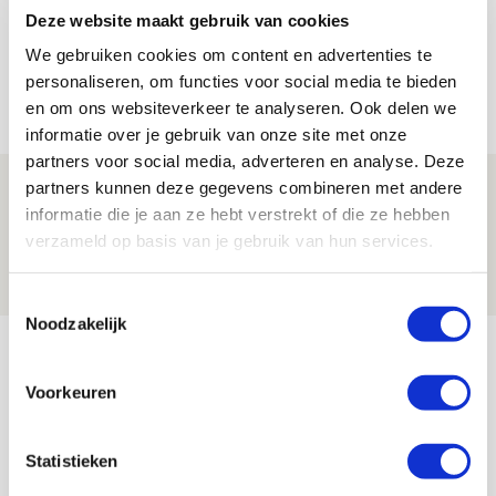
Deze website maakt gebruik van cookies
Míchels elf: met welke formatie begin
We gebruiken cookies om content en advertenties te
jij aan nieuw eredivisieseizoen?
personaliseren, om functies voor social media te bieden
08 AUGUSTUS 2026 - 11:34
en om ons websiteverkeer te analyseren. Ook delen we
NIEUWS
informatie over je gebruik van onze site met onze
partners voor social media, adverteren en analyse. Deze
Spelen bij Jong Ajax of Ajax 1? Dat
partners kunnen deze gegevens combineren met andere
informatie die je aan ze hebt verstrekt of die ze hebben
maakt Abdalla ‘geen reet’ uit
verzameld op basis van je gebruik van hun services.
08 AUGUSTUS 2026 - 10:04
NIEUWS
Toestemmingsselectie
Noodzakelijk
Bekijk meer
AGENDA
Voorkeuren
Selectiedag ballenjongens/-meiden
23
Statistieken
[VOL]
AUG