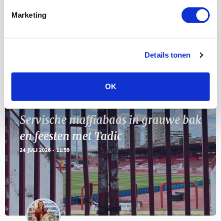
Marketing
11
Geef Mij Maar Amsterdam
SEP
Details tonen
Blogs
OK
Servische maffiabaas in grauwe bak
en feesten met Tadic
24 JULI 2026 - 11:59