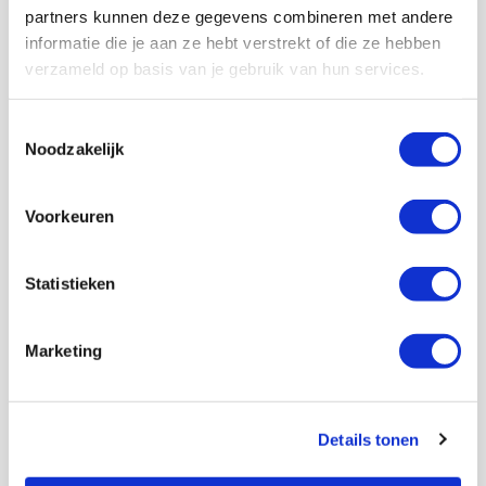
partners kunnen deze gegevens combineren met andere
AGENDA
informatie die je aan ze hebt verstrekt of die ze hebben
verzameld op basis van je gebruik van hun services.
Selectiedag ballenjongens/-meiden
23
Toestemmingsselectie
[VOL]
AUG
Noodzakelijk
11
Geef Mij Maar Amsterdam
Voorkeuren
SEP
Statistieken
Blogs
Marketing
Servische maffiabaas in grauwe bak
Details tonen
en feesten met Tadic
24 JULI 2026 - 11:59