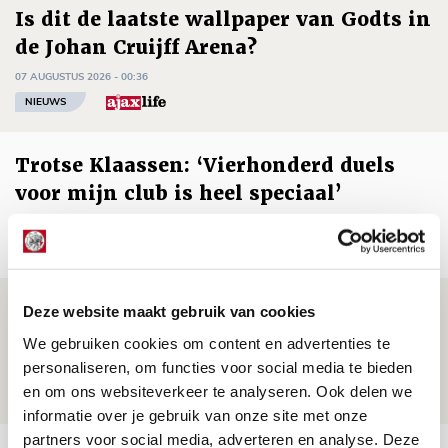
Is dit de laatste wallpaper van Godts in
de Johan Cruijff Arena?
07 AUGUSTUS 2026 - 00:36
NIEUWS
Trotse Klaassen: ‘Vierhonderd duels
voor mijn club is heel speciaal’
06 AUGUSTUS 2026 - 23:43
NIEUWS
Ajax zet Shelbourne eenvoudig opzij en
Deze website maakt gebruik van cookies
reist met vertrouwen naar Dublin
We gebruiken cookies om content en advertenties te
personaliseren, om functies voor social media te bieden
06 AUGUSTUS 2026 - 21:52
en om ons websiteverkeer te analyseren. Ook delen we
NIEUWS
informatie over je gebruik van onze site met onze
partners voor social media, adverteren en analyse. Deze
Bekijk meer