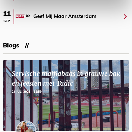
11
Geef Mij Maar Amsterdam
SEP
Blogs
Servische maffiabaas in grauwe bak
en feesten met Tadic
24 JULI 2026 - 11:59