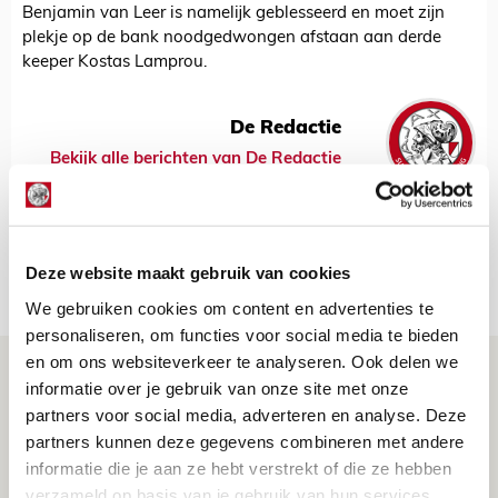
Benjamin van Leer is namelijk geblesseerd en moet zijn
plekje op de bank noodgedwongen afstaan aan derde
keeper Kostas Lamprou.
De Redactie
Bekijk alle berichten van De Redactie
Deze website maakt gebruik van cookies
Net binnen //
We gebruiken cookies om content en advertenties te
personaliseren, om functies voor social media te bieden
en om ons websiteverkeer te analyseren. Ook delen we
Drie dingen die je moet weten over PEC
informatie over je gebruik van onze site met onze
Zwolle - Ajax
partners voor social media, adverteren en analyse. Deze
08 AUGUSTUS 2026 - 12:32
partners kunnen deze gegevens combineren met andere
informatie die je aan ze hebt verstrekt of die ze hebben
NIEUWS
verzameld op basis van je gebruik van hun services.