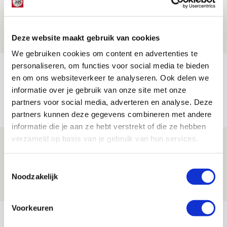
aanwinsten
07 AUGUSTUS 2026 - 14:13
Deze website maakt gebruik van cookies
NIEUWS
We gebruiken cookies om content en advertenties te
personaliseren, om functies voor social media te bieden
Volop enthousiasme in fotoverslag van
en om ons websiteverkeer te analyseren. Ook delen we
Europees treffen met Shelbourne
informatie over je gebruik van onze site met onze
07 AUGUSTUS 2026 - 09:00
partners voor social media, adverteren en analyse. Deze
FOTOVERSLAG
partners kunnen deze gegevens combineren met andere
informatie die je aan ze hebt verstrekt of die ze hebben
verzameld op basis van je gebruik van hun services.
Míchel niet blij met resultaat en spel
na rust: ‘De focus nam af’
Toestemmingsselectie
07 AUGUSTUS 2026 - 08:30
Noodzakelijk
NIEUWS
Voorkeuren
Bekijk meer