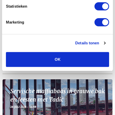
AGENDA
Statistieken
Selectiedag ballenjongens/-meiden
23
Marketing
[VOL]
AUG
11
Geef Mij Maar Amsterdam
Details tonen
SEP
OK
Blogs
Servische maffiabaas in grauwe bak
en feesten met Tadic
24 JULI 2026 - 11:59