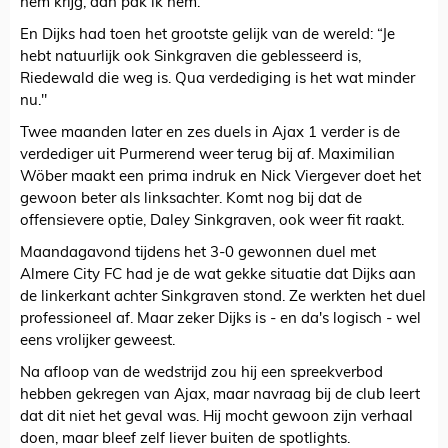
hem krijg, dan pak ik hem.”
En Dijks had toen het grootste gelijk van de wereld: “Je
hebt natuurlijk ook Sinkgraven die geblesseerd is,
Riedewald die weg is. Qua verdediging is het wat minder
nu."
Twee maanden later en zes duels in Ajax 1 verder is de
verdediger uit Purmerend weer terug bij af. Maximilian
Wöber maakt een prima indruk en Nick Viergever doet het
gewoon beter als linksachter. Komt nog bij dat de
offensievere optie, Daley Sinkgraven, ook weer fit raakt.
Maandagavond tijdens het 3-0 gewonnen duel met
Almere City FC had je de wat gekke situatie dat Dijks aan
de linkerkant achter Sinkgraven stond. Ze werkten het duel
professioneel af. Maar zeker Dijks is - en da's logisch - wel
eens vrolijker geweest.
Na afloop van de wedstrijd zou hij een spreekverbod
hebben gekregen van Ajax, maar navraag bij de club leert
dat dit niet het geval was. Hij mocht gewoon zijn verhaal
doen, maar bleef zelf liever buiten de spotlights.