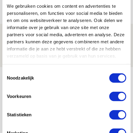
We gebruiken cookies om content en advertenties te
08 AUGUSTUS 2026 - 11:34
personaliseren, om functies voor social media te bieden
NIEUWS
en om ons websiteverkeer te analyseren. Ook delen we
informatie over je gebruik van onze site met onze
Spelen bij Jong Ajax of Ajax 1? Dat
partners voor social media, adverteren en analyse. Deze
maakt Abdalla ‘geen reet’ uit
partners kunnen deze gegevens combineren met andere
informatie die je aan ze hebt verstrekt of die ze hebben
08 AUGUSTUS 2026 - 10:04
verzameld op basis van je gebruik van hun services.
NIEUWS
Toestemmingsselectie
Bekijk meer
Noodzakelijk
AGENDA
Voorkeuren
Selectiedag ballenjongens/-meiden
23
[VOL]
AUG
Statistieken
11
Geef Mij Maar Amsterdam