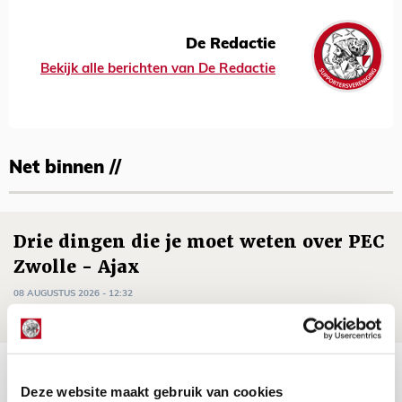
De Redactie
Bekijk alle berichten van De Redactie
Net binnen //
Drie dingen die je moet weten over PEC
Zwolle - Ajax
08 AUGUSTUS 2026 - 12:32
NIEUWS
Míchels elf: met welke formatie begin
Deze website maakt gebruik van cookies
jij aan nieuw eredivisieseizoen?