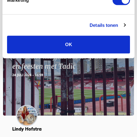
Marketing
SEP
Details tonen
Blogs
OK
Servische maffiabaas in grauwe bak
en feesten met Tadic
24 JULI 2026 - 11:59
Lindy Hofstra