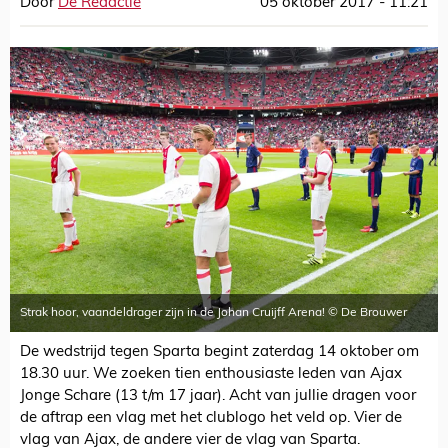
Door
De Redactie
05 oktober 2017 - 11:21
Strak hoor, vaandeldrager zijn in de Johan Cruijff Arena! © De Brouwer
De wedstrijd tegen Sparta begint zaterdag 14 oktober om
18.30 uur. We zoeken tien enthousiaste leden van Ajax
Jonge Schare (13 t/m 17 jaar). Acht van jullie dragen voor
de aftrap een vlag met het clublogo het veld op. Vier de
vlag van Ajax, de andere vier de vlag van Sparta.