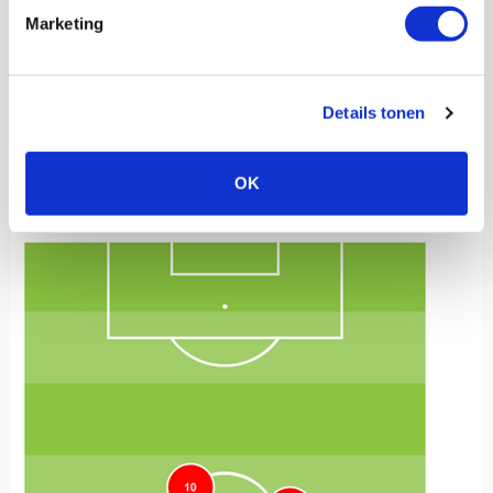
Marketing
Details tonen
OK
Afbeelding 4: Gemiddelde posities middenveld Ajax tijdens
Sparta-thuis.