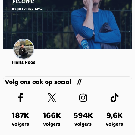
Veluwe’
08 JULI 2026 - 14:52
Floris Roos
Volg ons ook op social
187K
166K
594K
9,6K
volgers
volgers
volgers
volgers