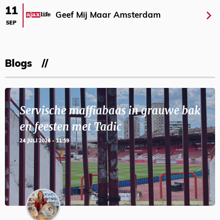
11
Geef Mij Maar Amsterdam
SEP
Blogs
Servische maffiabaas in grauwe bak
en feesten met Tadic
24 JULI 2026 - 11:59