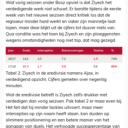
Wat vorig seizoen onder Bosz opviel is dat Ziyech het
verdedigende werk niet schuwt. Er barstte tijdens de eerste
week van het nieuwe seizoen direct kritiek los dat de
regisseur minder hard werkt en vaker zijn mannetje laat
lopen, maar daar blijkt uit de cijfers tot dusver niets van.
Qua conditie was het toen bij Ziyech en zijn ploeggenoten
wegens omstandigheden nog niet top, dat mag gezegd.
Jaar
Duels
Intercepties
Balveroveringen
Tackles
%
16/17
14,0
1,0
7,2
1,9
74%
17/18
15,3
1,7
9,8
0,8
86%
Tabel 2: Ziyech in de eredivisie namens Ajax, in
verdedigend opzicht. Cijfers gemeten over negentig
minuten.
Wat de eredivisie betreft is Ziyech zelfs drukker met
verdedigen dan vorig seizoen. Pak tabel 2 er maar even bij.
Het feit dat hij minder tackles uitvoert, maar meer
intercepties op zijn naam heeft staan, kan duiden op
slimmere positionering en een betere manier van het
aangaan van duels. Het verhoogde succespercentage van