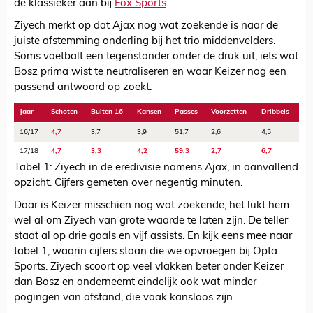
de klassieker aan bij
Fox Sports
.
Ziyech merkt op dat Ajax nog wat zoekende is naar de
juiste afstemming onderling bij het trio middenvelders.
Soms voetbalt een tegenstander onder de druk uit, iets wat
Bosz prima wist te neutraliseren en waar Keizer nog een
passend antwoord op zoekt.
Jaar
Schoten
Buiten 16
Kansen
Passes
Voorzetten
Dribbels
16/17
4,7
3,7
3,9
51,7
2,6
4,5
17/18
4,7
3,3
4,2
59,3
2,7
6,7
Tabel 1: Ziyech in de eredivisie namens Ajax, in aanvallend
opzicht. Cijfers gemeten over negentig minuten.
Daar is Keizer misschien nog wat zoekende, het lukt hem
wel al om Ziyech van grote waarde te laten zijn. De teller
staat al op drie goals en vijf assists. En kijk eens mee naar
tabel 1, waarin cijfers staan die we opvroegen bij Opta
Sports. Ziyech scoort op veel vlakken beter onder Keizer
dan Bosz en onderneemt eindelijk ook wat minder
pogingen van afstand, die vaak kansloos zijn.