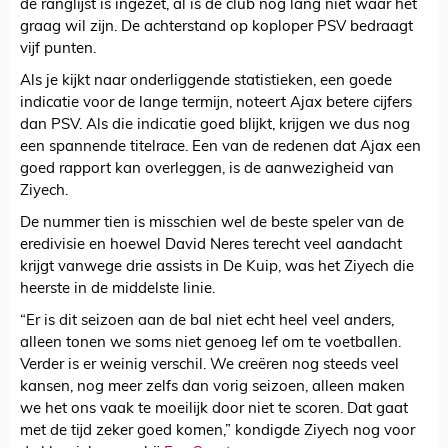
de ranglijst is ingezet, al is de club nog lang niet waar het
graag wil zijn. De achterstand op koploper PSV bedraagt
vijf punten.
Als je kijkt naar onderliggende statistieken, een goede
indicatie voor de lange termijn, noteert Ajax betere cijfers
dan PSV. Als die indicatie goed blijkt, krijgen we dus nog
een spannende titelrace. Een van de redenen dat Ajax een
goed rapport kan overleggen, is de aanwezigheid van
Ziyech.
De nummer tien is misschien wel de beste speler van de
eredivisie en hoewel David Neres terecht veel aandacht
krijgt vanwege drie assists in De Kuip, was het Ziyech die
heerste in de middelste linie.
“Er is dit seizoen aan de bal niet echt heel veel anders,
alleen tonen we soms niet genoeg lef om te voetballen.
Verder is er weinig verschil. We creëren nog steeds veel
kansen, nog meer zelfs dan vorig seizoen, alleen maken
we het ons vaak te moeilijk door niet te scoren. Dat gaat
met de tijd zeker goed komen,” kondigde Ziyech nog voor