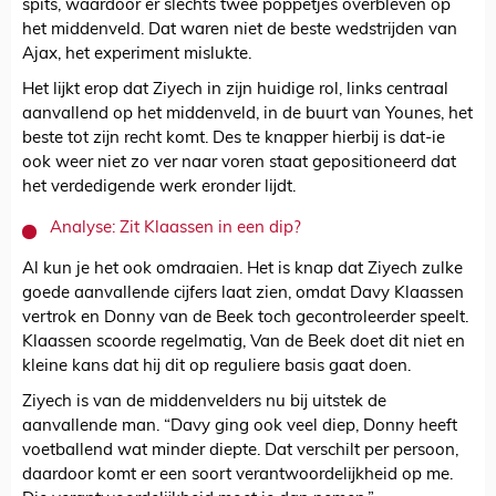
spits, waardoor er slechts twee poppetjes overbleven op
het middenveld. Dat waren niet de beste wedstrijden van
Ajax, het experiment mislukte.
Het lijkt erop dat Ziyech in zijn huidige rol, links centraal
aanvallend op het middenveld, in de buurt van Younes, het
beste tot zijn recht komt. Des te knapper hierbij is dat-ie
ook weer niet zo ver naar voren staat gepositioneerd dat
het verdedigende werk eronder lijdt.
Analyse: Zit Klaassen in een dip?
Al kun je het ook omdraaien. Het is knap dat Ziyech zulke
goede aanvallende cijfers laat zien, omdat Davy Klaassen
vertrok en Donny van de Beek toch gecontroleerder speelt.
Klaassen scoorde regelmatig, Van de Beek doet dit niet en
kleine kans dat hij dit op reguliere basis gaat doen.
Ziyech is van de middenvelders nu bij uitstek de
aanvallende man. “Davy ging ook veel diep, Donny heeft
voetballend wat minder diepte. Dat verschilt per persoon,
daardoor komt er een soort verantwoordelijkheid op me.