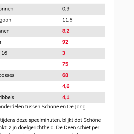
onnen
0,9
egaan
11,6
nnen
8,2
n
92
 16
3
75
passes
68
4,6
ribbels
4,1
e onderdelen tussen Schöne en De Jong.
 tijdens deze speelminuten, blijkt dat Schöne
nkt: zijn doelgerichtheid. De Deen schiet per