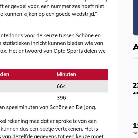
ft er gevoel voor, een nummer zes hoeft niet
 te kunnen kijken op een goede wedstrijd,”
 interlands voor de keuze tussen Schöne en
e statistieken inzicht kunnen bieden wie van
Ajax. Het antwoord van Opta Sports delen we
jden
Minuten
2
664
AU
396
 en speelminuten van Schöne en De Jong.
ikel rekening mee dat er sprake is van een
1
rs kunnen dus een beetje vertekenen. Het is
SE
is van dezelfde gegevens tot een keuze moet