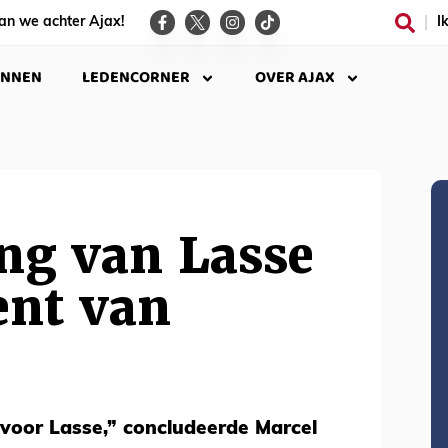
an we achter Ajax!
I
INNEN
LEDENCORNER
OVER AJAX
ng van Lasse
lent van
voor Lasse,” concludeerde Marcel