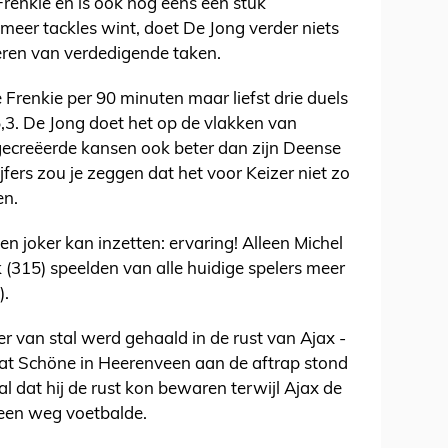
renkie en is ook nog eens een stuk
meer tackles wint, doet De Jong verder niets
eren van verdedigende taken.
e Frenkie per 90 minuten maar liefst drie duels
,3. De Jong doet het op de vlakken van
 gecreëerde kansen ook beter dan zijn Deense
jfers zou je zeggen dat het voor Keizer niet zo
en.
en joker kan inzetten: ervaring! Alleen Michel
 (315) speelden van alle huidige spelers meer
).
ier van stal werd gehaald in de rust van Ajax -
 dat Schöne in Heerenveen aan de aftrap stond
al dat hij de rust kon bewaren terwijl Ajax de
een weg voetbalde.