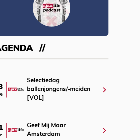
AGENDA
Selectiedag
3
ballenjongens/-meiden
G
[VOL]
Geef Mij Maar
1
Amsterdam
P