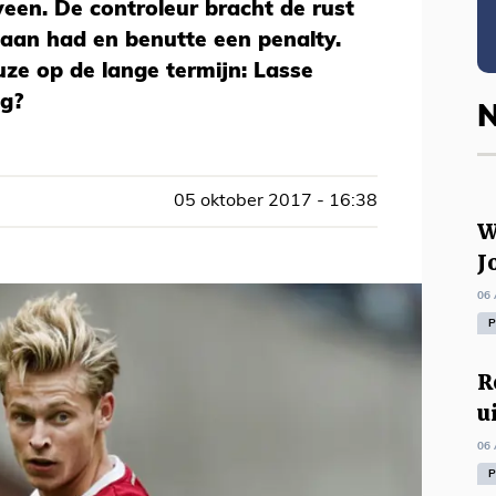
een. De controleur bracht de rust
 aan had en benutte een penalty.
uze op de lange termijn: Lasse
ng?
N
05 oktober 2017 - 16:38
W
J
06 
P
R
u
06 
P