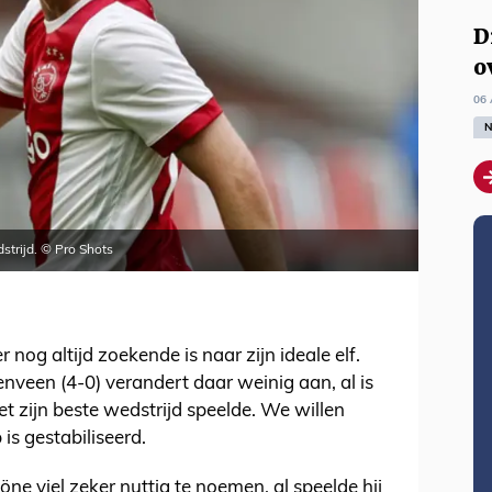
D
o
06 
N
strijd. © Pro Shots
 nog altijd zoekende is naar zijn ideale elf.
nveen (4-0) verandert daar weinig aan, al is
t zijn beste wedstrijd speelde. We willen
is gestabiliseerd.
ne viel zeker nuttig te noemen, al speelde hij