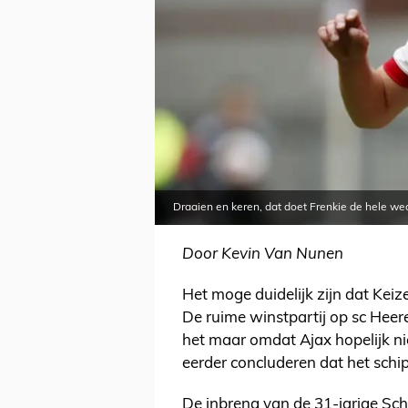
Draaien en keren, dat doet Frenkie de hele wed
Door Kevin Van Nunen
Het moge duidelijk zijn dat Keizer
De ruime winstpartij op sc Heere
het maar omdat Ajax hopelijk nie
eerder concluderen dat het schip 
De inbreng van de 31-jarige Schö