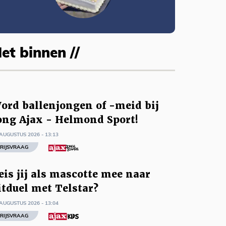
et binnen //
ord ballenjongen of -meid bij
ong Ajax - Helmond Sport!
AUGUSTUS 2026 - 13:13
RIJSVRAAG
eis jij als mascotte mee naar
itduel met Telstar?
AUGUSTUS 2026 - 13:04
RIJSVRAAG