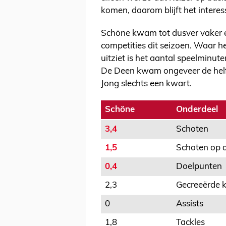
komen, daarom blijft het interes
Schöne kwam tot dusver vaker en
competities dit seizoen. Waar he
uitziet is het aantal speelminut
De Deen kwam ongeveer de helft 
Jong slechts een kwart.
Schöne
Onderdeel
3,4
Schoten
1,5
Schoten op 
0,4
Doelpunten
2,3
Gecreeërde 
0
Assists
1,8
Tackles