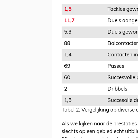
1,5
Tackles gew
11,7
Duels aang
5,3
Duels gewo
88
Balcontacte
1,4
Contacten in
69
Passes
60
Succesvolle 
2
Dribbels
1,5
Succesolle d
Tabel 2: Vergelijking op divers
Als we kijken naar de prestaties
slechts op een gebied echt uitbli