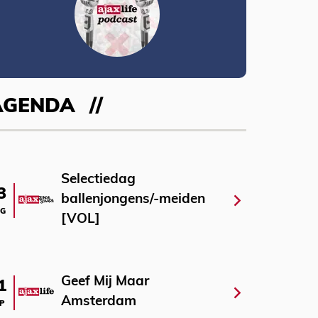
AGENDA
Selectiedag
3
ballenjongens/-meiden
G
[VOL]
Geef Mij Maar
1
Amsterdam
P