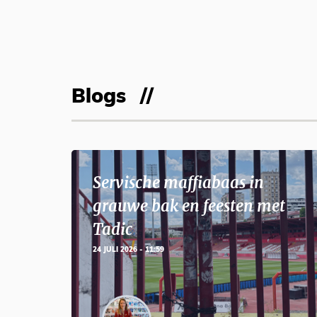
Blogs
Servische maffiabaas in
grauwe bak en feesten met
Tadic
24 JULI 2026 - 11:59