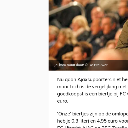
Ja, kom maar door! © De Brouwer
Nu gaan Ajaxsupporters niet hee
maar toch is de vergelijking me
goedkoopst is een biertje bij FC 
euro.
‘Onze’ biertjes zijn op de omlop
heb je 0,3 liter) en 4,95 euro voo