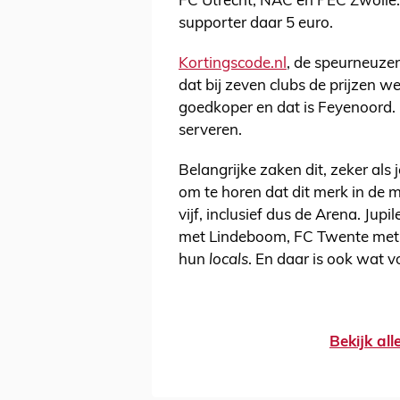
FC Utrecht, NAC en PEC Zwolle. V
supporter daar 5 euro.
Kortingscode.nl
, de speurneuzen
dat bij zeven clubs de prijzen w
goedkoper en dat is Feyenoord. 
serveren.
Belangrijke zaken dit, zeker als 
om te horen dat dit merk in de 
vijf, inclusief dus de Arena. Ju
met Lindeboom, FC Twente met 
hun
locals
. En daar is ook wat v
Bekijk al