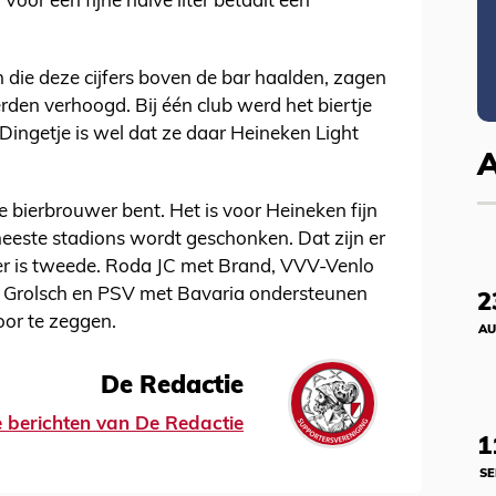
oor een fijne halve liter betaalt een
 die deze cijfers boven de bar haalden, zagen
erden verhoogd. Bij één club werd het biertje
Dingetje is wel dat ze daar Heineken Light
je bierbrouwer bent. Het is voor Heineken fijn
meeste stadions wordt geschonken. Dat zijn er
piler is tweede. Roda JC met Brand, VVV-Venlo
Grolsch en PSV met Bavaria ondersteunen
2
oor te zeggen.
AU
De Redactie
le berichten van De Redactie
1
SE