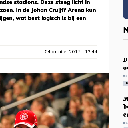
ndse stadions. Deze steeg licht in
izoen. In de Johan Cruijff Arena kun
jgen, wat best logisch is bij een
N
04 oktober 2017 - 13:44
D
o
08 
N
M
b
e
08 