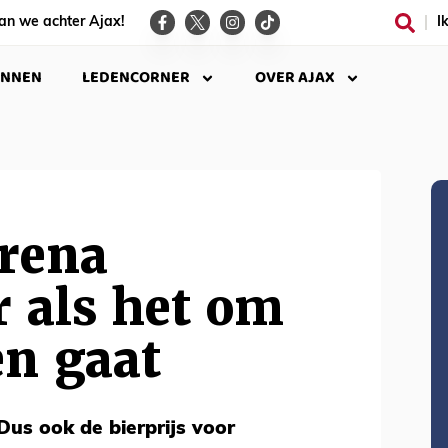
an we achter Ajax!
I
INNEN
LEDENCORNER
OVER AJAX
Arena
 als het om
en gaat
Dus ook de bierprijs voor