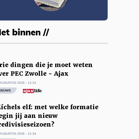
et binnen //
rie dingen die je moet weten
ver PEC Zwolle - Ajax
AUGUSTUS 2026 - 12:32
IEUWS
íchels elf: met welke formatie
egin jij aan nieuw
redivisieseizoen?
AUGUSTUS 2026 - 11:34