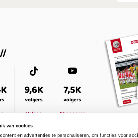
4K
9,6K
7,5K
rs
volgers
volgers
en
Volgen
Abonneren
ik van cookies
ontent en advertenties te personaliseren, om functies voor soci