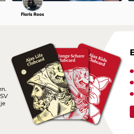
Floris Roos
en.
 SV
je