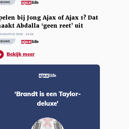
IEUWS
pelen bij Jong Ajax of Ajax 1? Dat
aakt Abdalla ‘geen reet’ uit
AUGUSTUS 2026 - 10:04
IEUWS
Bekijk meer
‘Brandt is een Taylor-
deluxe’