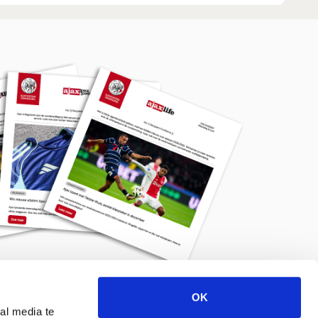
OK
Meld je aan voor de nieuwsbrief
al media te