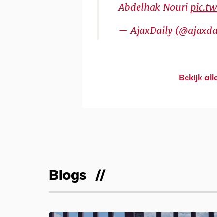
Abdelhak Nouri
pic.t
— AjaxDaily (@ajaxd
Bekijk al
Blogs