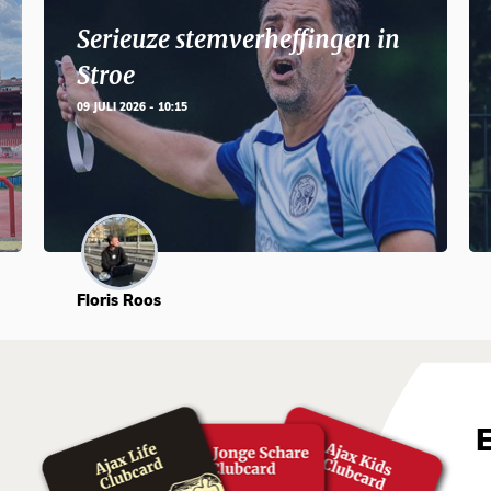
Serieuze stemverheffingen in
Stroe
09 JULI 2026 - 10:15
Floris Roos