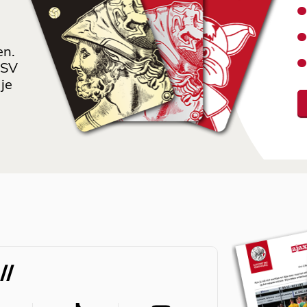
en.
 SV
je