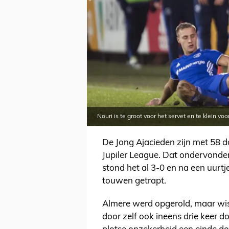
Nouri is te groot voor het servet en te klein vo
De Jong Ajacieden zijn met 58 d
Jupiler League. Dat ondervonden 
stond het al 3-0 en na een uurtje
touwen getrapt.
Almere werd opgerold, maar wist
door zelf ook ineens drie keer d