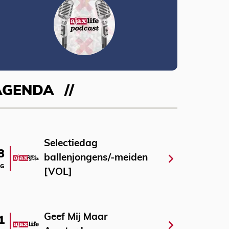
AGENDA
Selectiedag
3
ballenjongens/-meiden
G
[VOL]
Geef Mij Maar
1