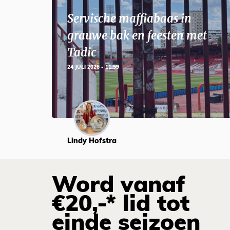
Servische maffiabaas in
grauwe bak en feesten met
Tadic
24 JULI 2026 - 11:59
Lindy Hofstra
Word vanaf
€20,-* lid tot
einde seizoen