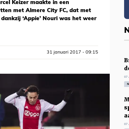
rcel Keizer maakte in een
tten met Almere City FC, dat met
dankzij ‘Appie’ Nouri was het weer
N
31 januari 2017 - 09:15
B
d
07 
N
M
s
a
07 