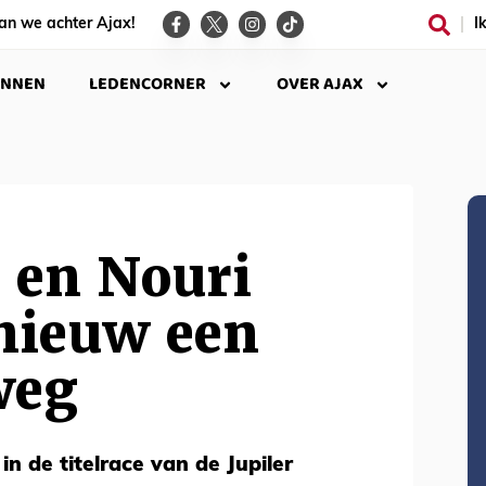
an we achter Ajax!
I
INNEN
LEDENCORNER
OVER AJAX
 en Nouri
nieuw een
weg
in de titelrace van de Jupiler