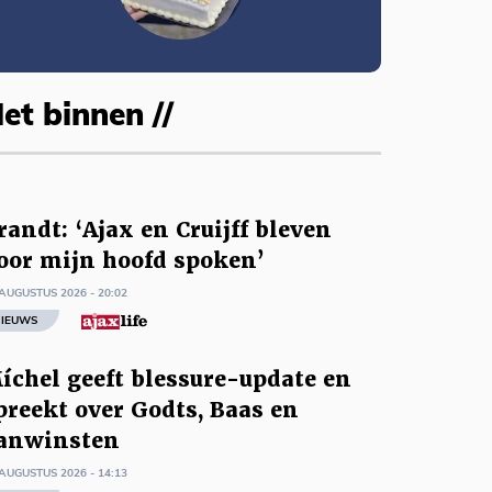
et binnen //
randt: ‘Ajax en Cruijff bleven
oor mijn hoofd spoken’
AUGUSTUS 2026 - 20:02
IEUWS
íchel geeft blessure-update en
preekt over Godts, Baas en
anwinsten
AUGUSTUS 2026 - 14:13