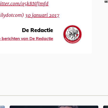
witter.com/q5kRNfJmfd
SE
ailydotcom)
30 januari 2017
De Redactie
le berichten van De Redactie