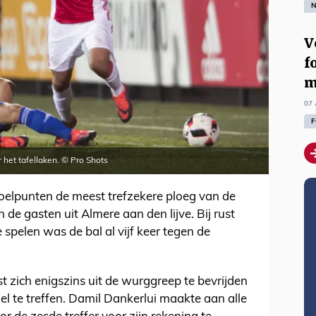
N
V
f
m
07 
F
or het tafellaken. © Pro Shots
oelpunten de meest trefzekere ploeg van de
de gasten uit Almere aan den lijve. Bij rust
 spelen was de bal al vijf keer tegen de
 zich enigszins uit de wurggreep te bevrijden
oel te treffen. Damil Dankerlui maakte aan alle