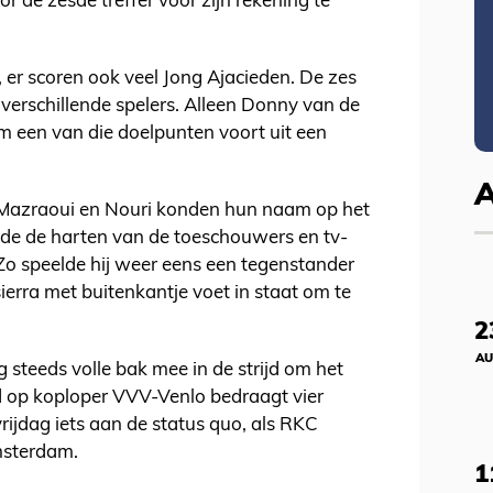
r de zesde treffer voor zijn rekening te
l, er scoren ook veel Jong Ajacieden. De zes
 verschillende spelers. Alleen Donny van de
m een van die doelpunten voort uit een
 Mazraoui en Nouri konden hun naam op het
de de harten van de toeschouwers en tv-
. Zo speelde hij weer eens een tegenstander
ierra met buitenkantje voet in staat om te
2
AU
 steeds volle bak mee in de strijd om het
 op koploper VVV-Venlo bedraagt vier
rijdag iets aan de status quo, als RKC
msterdam.
1