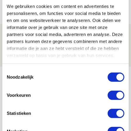
We gebruiken cookies om content en advertenties te
07 AUGUSTUS 2026 - 14:13
personaliseren, om functies voor social media te bieden
NIEUWS
en om ons websiteverkeer te analyseren. Ook delen we
informatie over je gebruik van onze site met onze
Volop enthousiasme in fotoverslag van
partners voor social media, adverteren en analyse. Deze
Europees treffen met Shelbourne
partners kunnen deze gegevens combineren met andere
informatie die je aan ze hebt verstrekt of die ze hebben
07 AUGUSTUS 2026 - 09:00
verzameld op basis van je gebruik van hun services.
FOTOVERSLAG
Toestemmingsselectie
Bekijk meer
Noodzakelijk
AGENDA
Voorkeuren
Selectiedag ballenjongens/-meiden
23
[VOL]
AUG
Statistieken
11
Geef Mij Maar Amsterdam