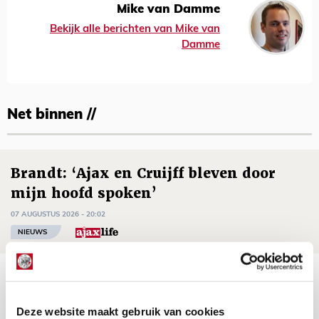
Mike van Damme
Bekijk alle berichten van Mike van
Damme
Net binnen //
Brandt: ‘Ajax en Cruijff bleven door
mijn hoofd spoken’
07 AUGUSTUS 2026 - 20:02
NIEUWS
Míchel geeft blessure-update en
spreekt over Godts, Baas en
Deze website maakt gebruik van cookies
aanwinsten