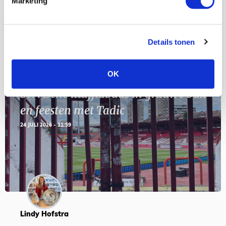
Marketing
SEP
Details tonen
Blogs
OK
Servische maffiabaas in grauwe bak
en feesten met Tadic
24 JULI 2026 - 11:59
Lindy Hofstra