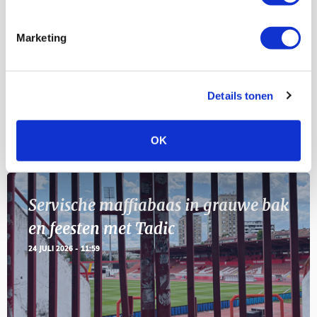
Selectiedag ballenjongens/-meiden
23
[VOL]
AUG
Marketing
11
Geef Mij Maar Amsterdam
SEP
Details tonen
Blogs
OK
Servische maffiabaas in grauwe bak
en feesten met Tadic
24 JULI 2026 - 11:59