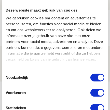
NIEUWS
Deze website maakt gebruik van cookies
Míchels elf: met welke formatie begin
We gebruiken cookies om content en advertenties te
personaliseren, om functies voor social media te bieden
jij aan nieuw eredivisieseizoen?
en om ons websiteverkeer te analyseren. Ook delen we
08 AUGUSTUS 2026 - 11:34
informatie over je gebruik van onze site met onze
NIEUWS
partners voor social media, adverteren en analyse. Deze
partners kunnen deze gegevens combineren met andere
Spelen bij Jong Ajax of Ajax 1? Dat
informatie die je aan ze hebt verstrekt of die ze hebben
verzameld op basis van je gebruik van hun services.
maakt Abdalla ‘geen reet’ uit
08 AUGUSTUS 2026 - 10:04
Toestemmingsselectie
NIEUWS
Noodzakelijk
Bekijk meer
Voorkeuren
AGENDA
Statistieken