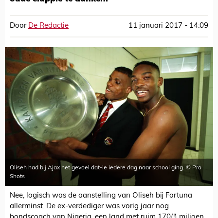
Door
De Redactie
11 januari 2017 - 14:09
Oliseh had bij Ajax het gevoel dat-ie iedere dag naar school ging. © Pro
Shots
Nee, logisch was de aanstelling van Oliseh bij Fortuna
allerminst. De ex-verdediger was vorig jaar nog
bondscoach van Nigeria, een land met ruim 170(!) miljoen