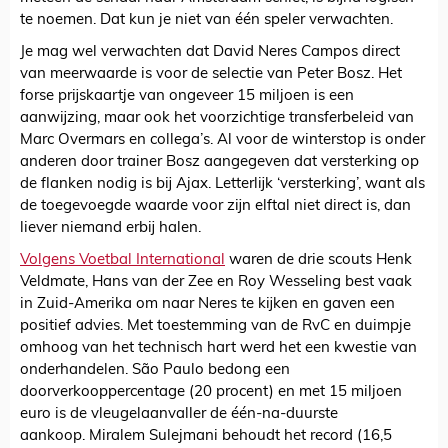
te noemen. Dat kun je niet van één speler verwachten.
Je mag wel verwachten dat David Neres Campos direct
van meerwaarde is voor de selectie van Peter Bosz. Het
forse prijskaartje van ongeveer 15 miljoen is een
aanwijzing, maar ook het voorzichtige transferbeleid van
Marc Overmars en collega’s. Al voor de winterstop is onder
anderen door trainer Bosz aangegeven dat versterking op
de flanken nodig is bij Ajax. Letterlijk ‘versterking’, want als
de toegevoegde waarde voor zijn elftal niet direct is, dan
liever niemand erbij halen.
Volgens Voetbal International
waren de drie scouts Henk
Veldmate, Hans van der Zee en Roy Wesseling best vaak
in Zuid-Amerika om naar Neres te kijken en gaven een
positief advies. Met toestemming van de RvC en duimpje
omhoog van het technisch hart werd het een kwestie van
onderhandelen. São Paulo bedong een
doorverkooppercentage (20 procent) en met 15 miljoen
euro is de vleugelaanvaller de één-na-duurste
aankoop. Miralem Sulejmani behoudt het record (16,5