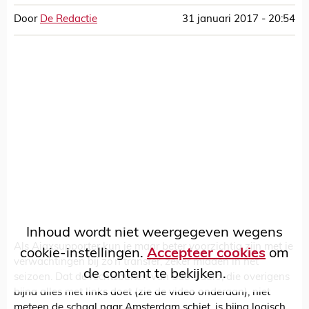
Door
De Redactie
31 januari 2017 - 20:54
Inhoud wordt niet weergegeven wegens
Als Ajaxsupporter kun je maar beter voorzichtig zijn met je
cookie-instellingen.
Accepteer cookies
om
verwachtingen bij zo’n transfer, zeker midden in het
de content te bekijken.
seizoen. Dat de rechtsbuiten van São Paulo, die overigens
bijna alles met links doet (zie de video onderaan), niet
meteen de schaal naar Amsterdam schiet, is bijna logisch