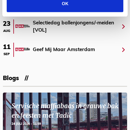
OK
AGENDA
Selectiedag ballenjongens/-meiden
23
[VOL]
AUG
11
Geef Mij Maar Amsterdam
SEP
Blogs
Servische maffiabaas in grauwe bak
en feesten met Tadic
24 JULI 2026 - 11:59