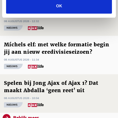
Drie dingen die je moet weten over PEC
OK
Zwolle - Ajax
08 AUGUSTUS 2026 - 12:32
NIEUWS
Míchels elf: met welke formatie begin
jij aan nieuw eredivisieseizoen?
08 AUGUSTUS 2026 - 11:34
NIEUWS
Spelen bij Jong Ajax of Ajax 1? Dat
maakt Abdalla ‘geen reet’ uit
08 AUGUSTUS 2026 - 10:04
NIEUWS