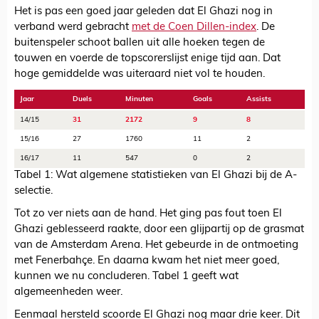
Het is pas een goed jaar geleden dat El Ghazi nog in
verband werd gebracht
met de Coen Dillen-index
. De
buitenspeler schoot ballen uit alle hoeken tegen de
touwen en voerde de topscorerslijst enige tijd aan. Dat
hoge gemiddelde was uiteraard niet vol te houden.
Jaar
Duels
Minuten
Goals
Assists
14/15
31
2172
9
8
15/16
27
1760
11
2
16/17
11
547
0
2
Tabel 1: Wat algemene statistieken van El Ghazi bij de A-
selectie.
Tot zo ver niets aan de hand. Het ging pas fout toen El
Ghazi geblesseerd raakte, door een glijpartij op de grasmat
van de Amsterdam Arena. Het gebeurde in de ontmoeting
met Fenerbahçe. En daarna kwam het niet meer goed,
kunnen we nu concluderen. Tabel 1 geeft wat
algemeenheden weer.
Eenmaal hersteld scoorde El Ghazi nog maar drie keer. Dit