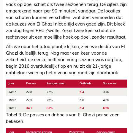
vaak op doel schiet als twee seizoenen terug. De cijfers zijn
omgerekend naar ‘per 90 minuten’, vandaar. De locaties
van schoten kunnen verschillen, wat doet vermoeden dat
de keuzes van El Ghazi niet altijd even goed zijn. Dit bleek
zondag tegen PEC Zwolle. Zeker twee keer schoot de
rechtsvoor uit een moeilijke hoek op doel, zonder resultaat.
Als we naar het totaalplaatje kijken, zien we de dip van El
Ghazi duidelijk terug. Nog maar een keer, voor de
zekerheid: de eerste helft van vorig seizoen was nog top,
begin 2016 overduidelijk flop en nu zit de 21-jarige
dribbelaar weer op het niveau van rond zijn doorbraak.
Jaar
Passes
Aangekomen
Dribbels
Succesvol
14/15
22,8
77%
6,4
38%
15/16
22,5
76%
6,0
40%
16/17
34,7
83%
6,4
69%
Tabel 3: De passes en dribbels van El Ghazi per seizoen
bekeken.
Jaar
Gecreëerde kansen
Voorzetten
Aangekomen