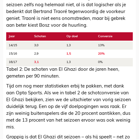
seizoen zelfs nog helemaal niet, al is dat logischer als je
bedenkt dat Bertrand Traoré tegenwoordig de voorkeur
geniet. Traoré is niet eens onomstreden, maar bij gebrek
aan beter kiest Bosz voor de huurling.
Jaar
Schoten
Op doel
Conversie
14/15
3,0
1,3
13%
15/16
2,9
1,5
20%
16/17
3,1
1,3
0%
Tabel 2: De schoten van El Ghazi door de jaren heen,
gemeten per 90 minuten.
Tijd om nog meer statistieken erbij te pakken, met dank
aan Opta Sports. Als we in tabel 2 de schotconversie van
El Ghazi bekijken, zien we de uitschieter van vorig seizoen
duidelijk terug. Een op de vijf doelpogingen was raak. Er
zijn weinig buitenspelers die de 20 procent aantikken, dus
met de 13 procent van het seizoen ervoor was ook weinig
mis.
Grappig is dat El Ghazi dit seizoen – als hij speelt – net zo