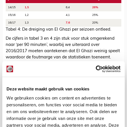
14/15
1,5
6,4
26%
15/16
1,2
4,1
25%
16/17
1,3
7,6
20%
Tabel 4: De dreiging van El Ghazi per seizoen ontleed.
De cijfers in tabel 3 en 4 zijn stuk voor stuk omgerekend
naar ‘per 90 minuten’, waarbij we uiteraard over
2016/2017 moeten aantekenen dat El Ghazi weinig speelt
waardoor de foutmarge van de statistieken toeneemt.
Desondanks zijn de cijfers goed genoeg om een beeld te
vormen, maar houd dit dus even in het achterhoofd.
We willen er toch een puntje uitlichten. El Ghazi heeft, in
verhouding dus, meer succesvolle dribbels dan ooit en
Deze website maakt gebruik van cookies
geeft ook met grotere regelmaat voorzetten, maar het
We gebruiken cookies om content en advertenties te
succespercentage zit op het laagste punt sinds hij deel
uitmaakt van het eerste elftal van Ajax. Dit valt wat
personaliseren, om functies voor social media te bieden
moeilijk met elkaar te rijmen, zelf als het om weinig acties
en om ons websiteverkeer te analyseren. Ook delen we
gaat. Wie weet komen we dan toch weer uit bij het maken
informatie over je gebruik van onze site met onze
van de juiste keuzes.
partners voor social media, adverteren en analyse. Deze