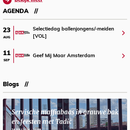
Bekijk meer
AGENDA
Selectiedag ballenjongens/-meiden
23
[VOL]
AUG
11
Geef Mij Maar Amsterdam
SEP
Blogs
Servische maffiabaas in grauwe bak
en feesten met Tadic