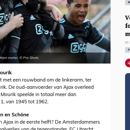
N
V
f
m
07 
F
httien meter. © Pro Shots
ourik
ht met een rouwband om de linkerarm, ter
rik. De oud-aanvoerder van Ajax overleed
n Mourik speelde in totaal meer dan
 1, van 1945 tot 1962.
en en Schöne
en Ajax in de eerste helft? De Amsterdammers
alverlies van de tegenstander, FC Utrecht