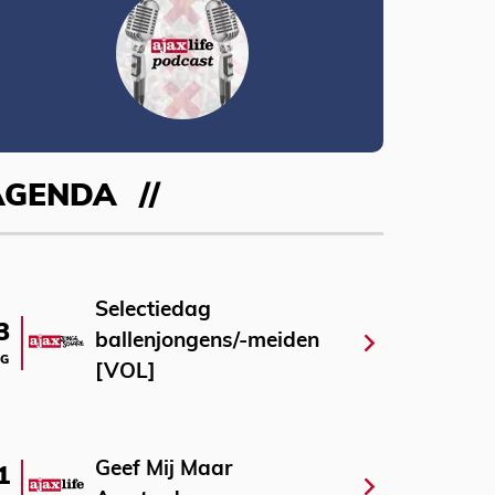
AGENDA
Selectiedag
3
ballenjongens/-meiden
G
[VOL]
Geef Mij Maar
1