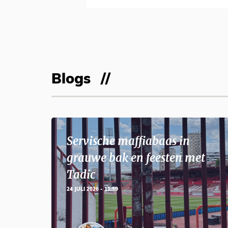
Blogs
Servische maffiabaas in
grauwe bak en feesten met
Tadic
24 JULI 2026 - 11:59