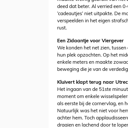
deed dat beter. Al verried een 0
‘cadeautjes’ niet uitpakte. De 
verspeelden in het eigen strafsc
rust.
Een Zidaantje voor Viergever
We konden het net zien, tussen 
hun plek opzochten. Op het midd
enkele meters en maakte zowaar 
beweging die je van de verdedi
Kluivert klapt terug naar Utre
Het ingaan van de 51ste minuut
moment om enkele wisselspelers 
als eerste bij de cornervlag, en
Natuurlijk was het niet voor he
achter hem. Toch applaudisseerd
draaien en lachend door te lopen.