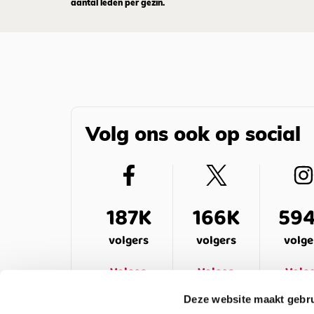
aantal leden per gezin.
Volg ons ook op social
187K
166K
59
volgers
volgers
volge
Volgen
Volgen
Volg
Deze website maakt gebru