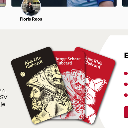
Floris Roos
en.
 SV
je