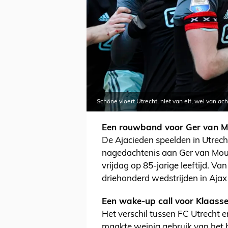
Schöne vloert Utrecht, niet van elf, wel van ac
Een rouwband voor Ger van M
De Ajacieden speelden in Utrec
nagedachtenis aan Ger van Mou
vrijdag op 85-jarige leeftijd. Va
driehonderd wedstrijden in Ajax
Een wake-up call voor Klaass
Het verschil tussen FC Utrecht 
maakte weinig gebruik van het b