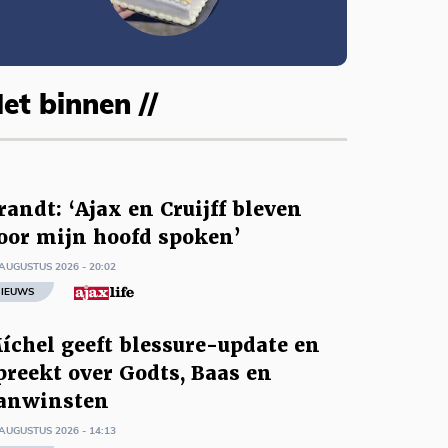
et binnen //
randt: ‘Ajax en Cruijff bleven
oor mijn hoofd spoken’
AUGUSTUS 2026 - 20:02
IEUWS
íchel geeft blessure-update en
preekt over Godts, Baas en
anwinsten
AUGUSTUS 2026 - 14:13