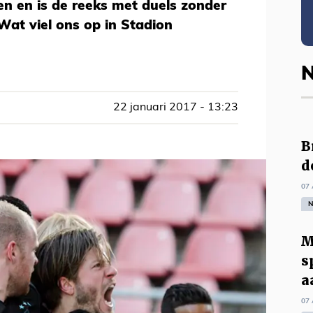
n en is de reeks met duels zonder
 Wat viel ons op in Stadion
N
22 januari 2017 - 13:23
B
d
07 
N
M
s
a
07 