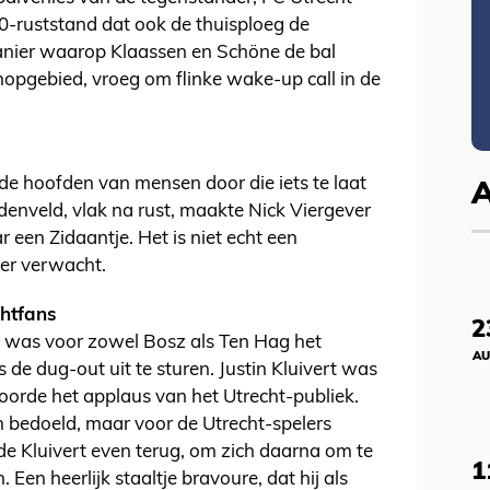
-0-ruststand dat ook de thuisploeg de
manier waarop Klaassen en Schöne de bal
hopgebied, vroeg om flinke wake-up call in de
de hoofden van mensen door die iets te laat
enveld, vlak na rust, maakte Nick Viergever
een Zidaantje. Het is niet echt een
ger verwacht.
chtfans
2
 was voor zowel Bosz als Ten Hag het
AU
de dug-out uit te sturen. Justin Kluivert was
 hoorde het applaus van het Utrecht-publiek.
m bedoeld, maar voor de Utrecht-spelers
e Kluivert even terug, om zich daarna om te
1
 Een heerlijk staaltje bravoure, dat hij als