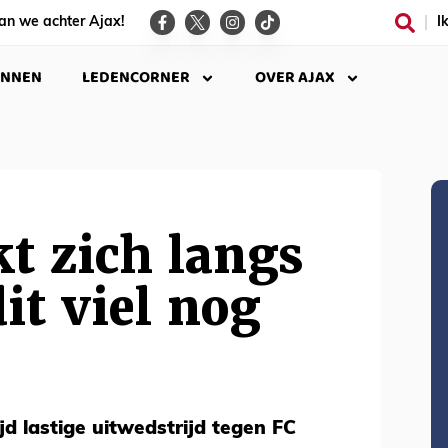
an we achter Ajax!
I
INNEN
LEDENCORNER
OVER AJAX
t zich langs
it viel nog
ijd lastige uitwedstrijd tegen FC