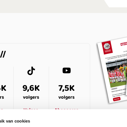
4K
9,6K
7,5K
rs
volgers
volgers
en
Volgen
Abonneren
ik van cookies