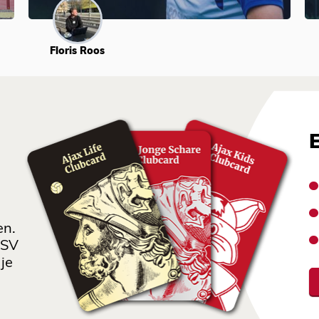
Floris Roos
en.
 SV
je