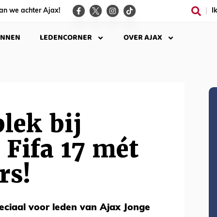
an we achter Ajax!
I
INNEN
LEDENCORNER
OVER AJAX
lek bij
 Fifa 17 mét
rs!
eciaal voor leden van Ajax Jonge