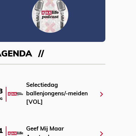
AGENDA
Selectiedag
3
ballenjongens/-meiden
G
[VOL]
Geef Mij Maar
1