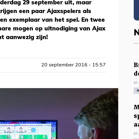
nderdag 29 september uit, maar
ijgen een paar Ajaxspelers als
een exemplaar van het spel. En twee
hare mogen op uitnodiging van Ajax
N
t aanwezig zijn!
B
20 september 2016 - 15:57
d
07 
N
M
s
a
07 