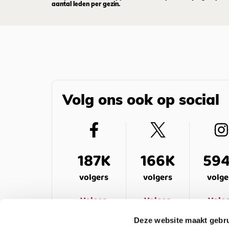
aantal leden per gezin.
Volg ons ook op social
187K
166K
59
volgers
volgers
volge
Volgen
Volgen
Volg
Deze website maakt gebru