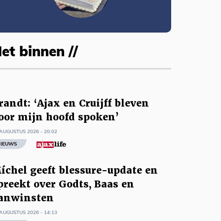
et binnen //
randt: ‘Ajax en Cruijff bleven
oor mijn hoofd spoken’
AUGUSTUS 2026 - 20:02
IEUWS
íchel geeft blessure-update en
preekt over Godts, Baas en
anwinsten
AUGUSTUS 2026 - 14:13