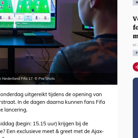
N
V
f
m
07 
F
in Nederland Fifa 17. © Pro Shots
donderdag uitgereikt tijdens de opening van
rstraat. In de dagen daarna kunnen fans Fifa
le lancering.
ag (begin: 15.15 uur) krijgen bij de
e? Een exclusieve meet & greet met de Ajax-