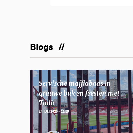
Blogs
Servische maffiabaas in
grauwe bak en feesten met
Tadic
24 JULI 2026 - 11:59