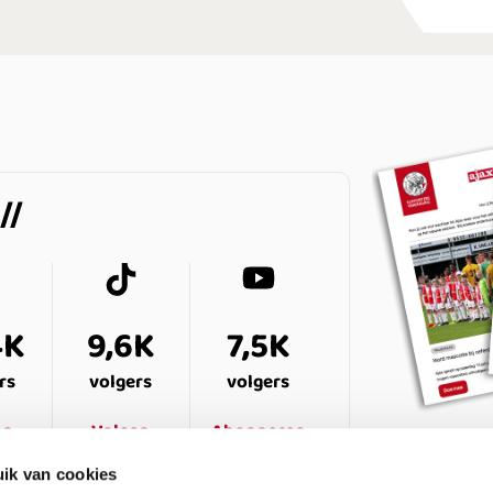
4K
9,6K
7,5K
rs
volgers
volgers
en
Volgen
Abonneren
ik van cookies