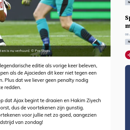
N
S
m
08 
N
t en is nu verhuurd. © Pro Shots
legendarische editie als vorige keer beleven,
pen als de Ajacieden dit keer niet tegen een
n. Plus dat we liever geen penalty nodig
e redden.
g op dat Ajax begint te draaien en Hakim Ziyech
orst, dus de voortekenen zijn gunstig.
rtekenen voor jullie net zo goed, aangezien
dstrijd van zondag!