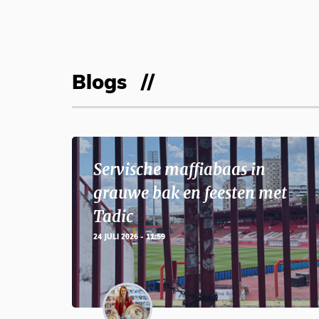
Blogs
Servische maffiabaas in
grauwe bak en feesten met
Tadic
24 JULI 2026 - 11:59