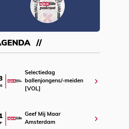
AGENDA
Selectiedag
3
ballenjongens/-meiden
G
[VOL]
Geef Mij Maar
1
Amsterdam
P