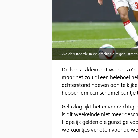
Zivko debuteerde in de eredivisie tegen Utrech
De kans is klein dat we net zo'n 
maar het zou al een heleboel hel
achterstand hoeven aan te kijke
hebben om een schamel puntje t
Gelukkig lijkt het er voorzichti
is dit weekeinde niet meer gesch
Hopelijk gelden die gunstige voo
we kaartjes verloten voor de we