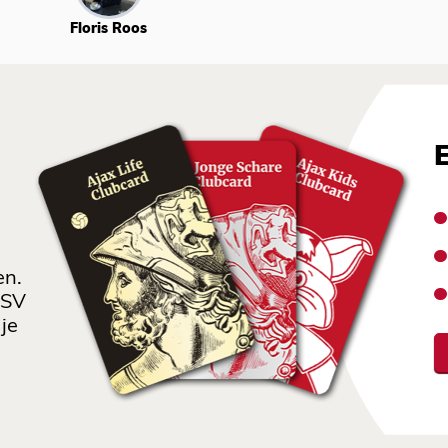
Floris Roos
en.
 SV
je