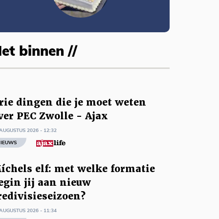
et binnen //
rie dingen die je moet weten
ver PEC Zwolle - Ajax
AUGUSTUS 2026 - 12:32
IEUWS
íchels elf: met welke formatie
egin jij aan nieuw
redivisieseizoen?
AUGUSTUS 2026 - 11:34