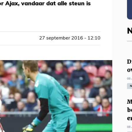
 Ajax, vandaar dat alle steun is
N
27 september 2016 - 12:10
D
o
08 
N
M
b
e
08 