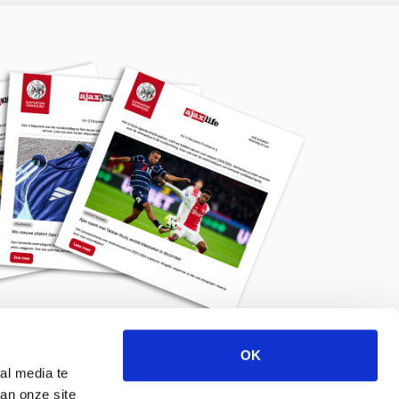
OK
Meld je aan voor de nieuwsbrief
al media te
an onze site