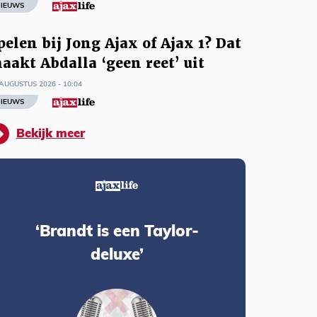
IEUWS
pelen bij Jong Ajax of Ajax 1? Dat
aakt Abdalla ‘geen reet’ uit
AUGUSTUS 2026 - 10:04
IEUWS
Bekijk meer
‘Brandt is een Taylor-
deluxe’