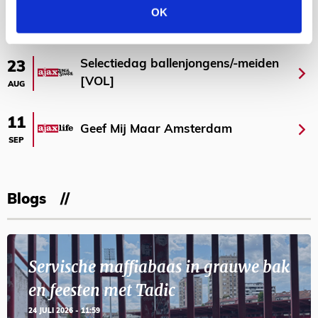
OK
AGENDA
Selectiedag ballenjongens/-meiden
23
[VOL]
AUG
11
Geef Mij Maar Amsterdam
SEP
Blogs
Servische maffiabaas in grauwe bak
en feesten met Tadic
24 JULI 2026 - 11:59