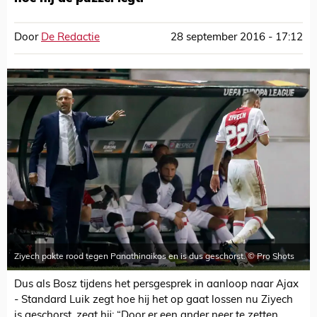
Door
De Redactie
28 september 2016 - 17:12
Ziyech pakte rood tegen Panathinaikos en is dus geschorst. © Pro Shots
Dus als Bosz tijdens het persgesprek in aanloop naar Ajax
- Standard Luik zegt hoe hij het op gaat lossen nu Ziyech
is geschorst, zegt hij: “Door er een ander neer te zetten,