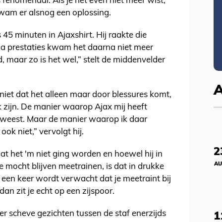
 fenomenaal. Als je het even niet meer wist,
wam er alsnog een oplossing.
 45 minuten in Ajaxshirt. Hij raakte die
ua prestaties kwam het daarna niet meer
d, maar zo is het wel,” stelt de middenvelder
.
niet dat het alleen maar door blessures komt,
k zijn. De manier waarop Ajax mij heeft
geweest. Maar de manier waarop ik daar
k niet,” vervolgt hij.
2
at het 'm niet ging worden en hoewel hij in
AU
ie mocht blijven meetrainen, is dat in drukke
ra een keer wordt verwacht dat je meetraint bij
dan zit je echt op een zijspoor.
r scheve gezichten tussen de staf enerzijds
1