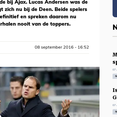
de bij Ajax. Lucas Andersen was de
t zich nu bij de Deen. Beide spelers
efinitief en spreken daarom nu
verhalen nooit van de toppers.
N
08 september 2016 - 16:52
M
s
07 
N
I
G
07 
N