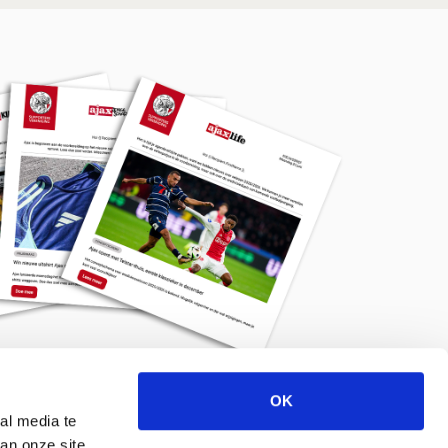
OK
Meld je aan voor de nieuwsbrief
al media te
an onze site