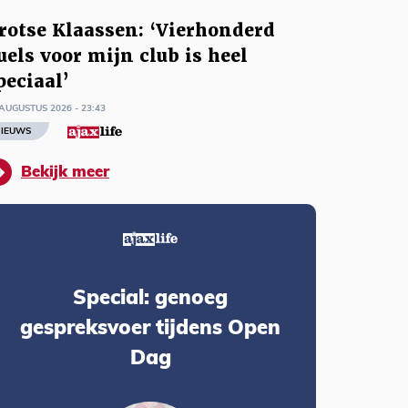
rotse Klaassen: ‘Vierhonderd
uels voor mijn club is heel
peciaal’
AUGUSTUS 2026 - 23:43
IEUWS
Bekijk meer
Special: genoeg
gespreksvoer tijdens Open
Dag