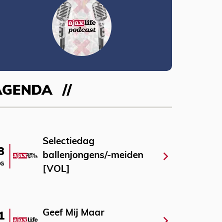
AGENDA
Selectiedag
3
ballenjongens/-meiden
G
[VOL]
Geef Mij Maar
1