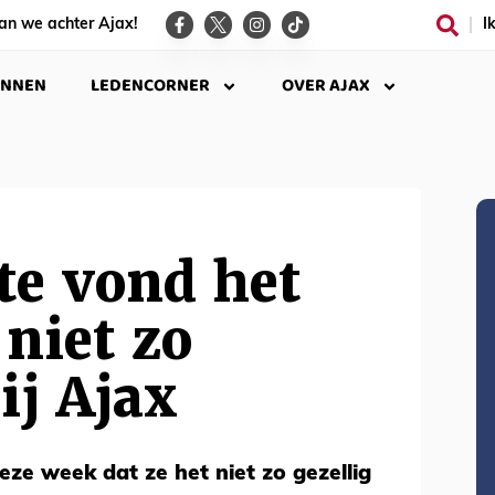
an we achter Ajax!
I
INNEN
LEDENCORNER
OVER AJAX
te vond het
 niet zo
ij Ajax
eze week dat ze het niet zo gezellig