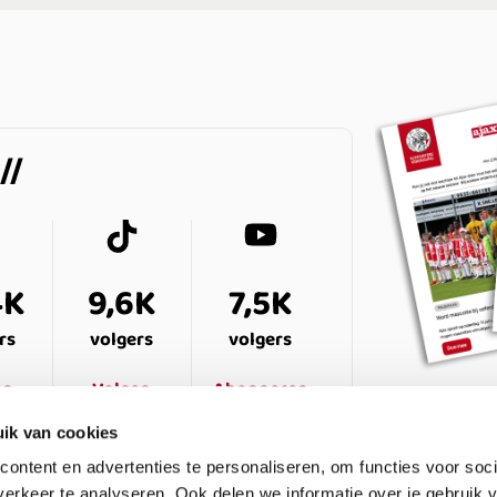
4K
9,6K
7,5K
rs
volgers
volgers
en
Volgen
Abonneren
ik van cookies
ontent en advertenties te personaliseren, om functies voor soci
erkeer te analyseren. Ook delen we informatie over je gebruik v