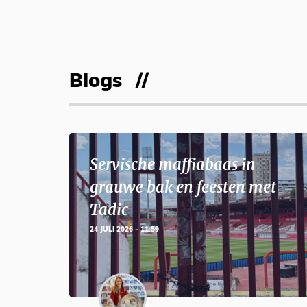
Blogs
Servische maffiabaas in
grauwe bak en feesten met
Tadic
24 JULI 2026 - 11:59