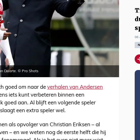
T
d
s
06 
N
van Duarte. © Pro Shots
och goed om naar de
verhalen van Andersen
gens iets kunt verbeteren binnen een
jk goed aan. Al blijft een volgende speler
laagt een extra speler wel.
n als opvolger van Christian Eriksen – al
en – en we weten nog de eerste helft die hij