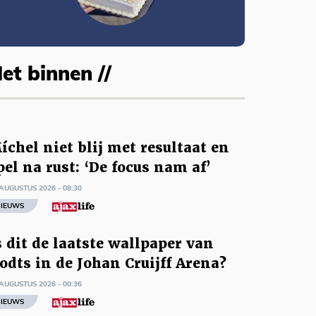
et binnen //
íchel niet blij met resultaat en
pel na rust: ‘De focus nam af’
AUGUSTUS 2026 - 08:30
IEUWS
s dit de laatste wallpaper van
odts in de Johan Cruijff Arena?
AUGUSTUS 2026 - 00:36
IEUWS