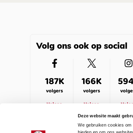
Volg ons ook op social
187K
166K
59
volgers
volgers
volge
Volgen
Volgen
Volg
Deze website maakt gebru
We gebruiken cookies om c
bieden en om ons websitev