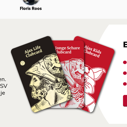
Floris Roos
en.
 SV
je