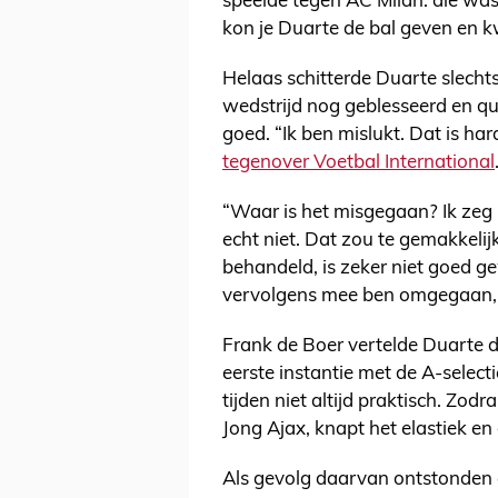
speelde tegen AC Milan: die was
kon je Duarte de bal geven en k
Helaas schitterde Duarte slechts
wedstrijd nog geblesseerd en q
goed. “Ik ben mislukt. Dat is har
tegenover Voetbal International
“Waar is het misgegaan? Ik zeg 
echt niet. Dat zou te gemakkelij
behandeld, is zeker niet goed 
vervolgens mee ben omgegaan, oo
Frank de Boer vertelde Duarte d
eerste instantie met de A-select
tijden niet altijd praktisch. Zod
Jong Ajax, knapt het elastiek en 
Als gevolg daarvan ontstonden e