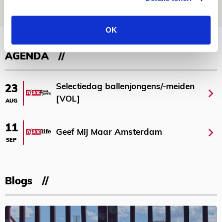
06 AUGUSTUS 2026 - 09:33
NIEUWS
OK
Bekijk meer
AGENDA
Selectiedag ballenjongens/-meiden
23
[VOL]
AUG
11
Geef Mij Maar Amsterdam
SEP
Blogs