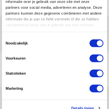
informatie over je gebruik van onze site met onze
Net binnen //
partners voor social media, adverteren en analyse. Deze
partners kunnen deze gegevens combineren met andere
informatie die je aan ze hebt verstrekt of die ze hebben
Word ballenjongen of -meid bij Jong
verzameld op basis van je gebruik van hun services.
Ajax - Helmond Sport!
Toestemmingsselectie
06 AUGUSTUS 2026 - 13:13
Noodzakelijk
PRIJSVRAAG
Voorkeuren
Reis jij als mascotte mee naar uitduel
met Telstar?
Statistieken
06 AUGUSTUS 2026 - 13:04
PRIJSVRAAG
Marketing
Drie dingen die je moet weten over
Ajax - Shelbourne
Details tonen