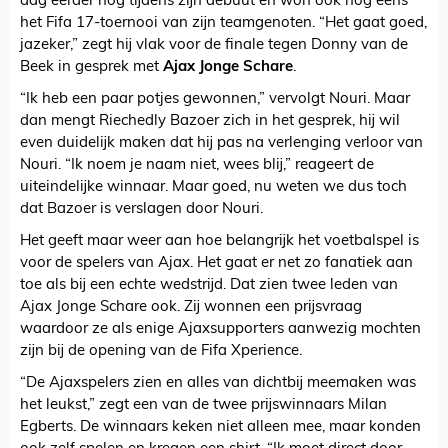
dag eerder nog tijdens zijn debuut en won ook nog eens
het Fifa 17-toernooi van zijn teamgenoten. “Het gaat goed,
jazeker,” zegt hij vlak voor de finale tegen Donny van de
Beek in gesprek met
Ajax Jonge Schare
.
“Ik heb een paar potjes gewonnen,” vervolgt Nouri. Maar
dan mengt Riechedly Bazoer zich in het gesprek, hij wil
even duidelijk maken dat hij pas na verlenging verloor van
Nouri. “Ik noem je naam niet, wees blij,” reageert de
uiteindelijke winnaar. Maar goed, nu weten we dus toch
dat Bazoer is verslagen door Nouri.
Het geeft maar weer aan hoe belangrijk het voetbalspel is
voor de spelers van Ajax. Het gaat er net zo fanatiek aan
toe als bij een echte wedstrijd. Dat zien twee leden van
Ajax Jonge Schare ook. Zij wonnen een prijsvraag
waardoor ze als enige Ajaxsupporters aanwezig mochten
zijn bij de opening van de Fifa Xperience.
“De Ajaxspelers zien en alles van dichtbij meemaken was
het leukst,” zegt een van de twee prijswinnaars Milan
Egberts. De winnaars keken niet alleen mee, maar konden