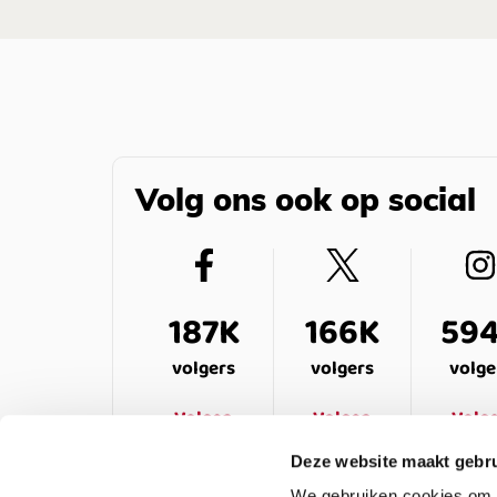
Volg ons ook op social
187K
166K
59
volgers
volgers
volge
Volgen
Volgen
Volg
Deze website maakt gebru
We gebruiken cookies om c