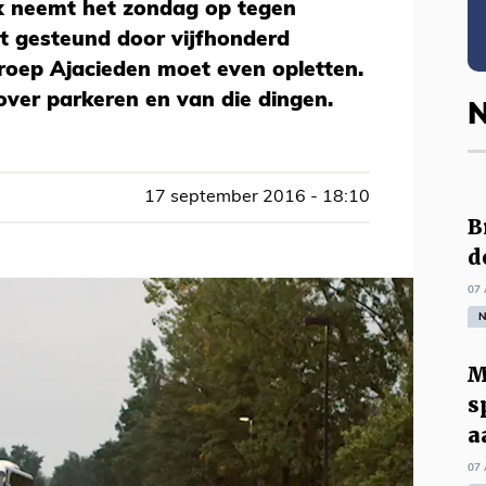
x neemt het zondag op tegen
t gesteund door vijfhonderd
groep Ajacieden moet even opletten.
 over parkeren en van die dingen.
N
17 september 2016 - 18:10
B
d
07 
N
M
s
a
07 