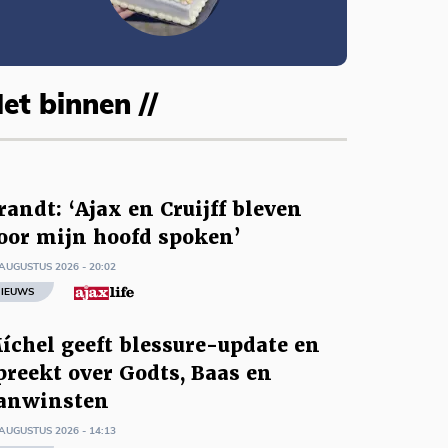
et binnen //
randt: ‘Ajax en Cruijff bleven
oor mijn hoofd spoken’
AUGUSTUS 2026 - 20:02
IEUWS
íchel geeft blessure-update en
preekt over Godts, Baas en
anwinsten
AUGUSTUS 2026 - 14:13