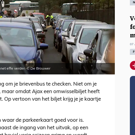
N
V
f
m
07 
F
 net effe verder. © De Brouwer
g om je brievenbus te checken. Niet om je
n, maar omdat Ajax een omwisselbiljet heeft
Op vertoon van het biljet krijg je je kaartje
n waar de parkeerkaart goed voor is.
naast de ingang van het uitvak, op een