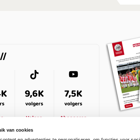
4K
9,6K
7,5K
rs
volgers
volgers
en
Volgen
Abonneren
ik van cookies
ontent en advertenties te personaliseren, om functies voor soci