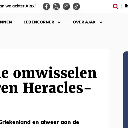
an we achter Ajax!
I
INNEN
LEDENCORNER
OVER AJAX
ie omwisselen
ren Heracles-
Griekenland en alweer aan de