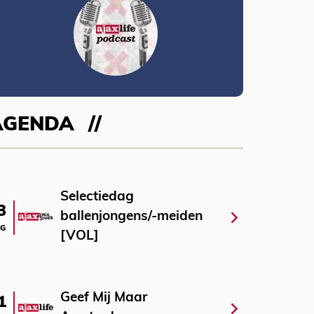
AGENDA
Selectiedag
3
ballenjongens/-meiden
G
[VOL]
Geef Mij Maar
1