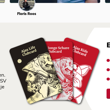
Floris Roos
en.
 SV
je