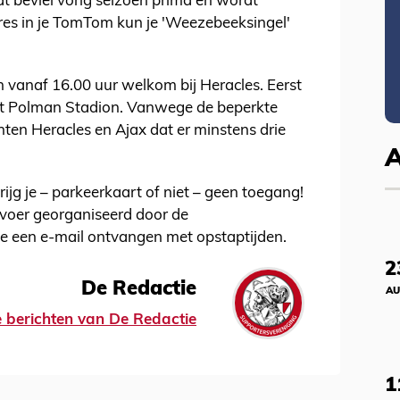
at beviel vorig seizoen prima en wordt
res in je TomTom kun je 'Weezebeeksingel'
n vanaf 16.00 uur welkom bij Heracles. Eerst
 het Polman Stadion. Vanwege de beperkte
ten Heracles en Ajax dat er minstens drie
ijg je – parkeerkaart of niet – geen toegang!
rvoer georganiseerd door de
je een e-mail ontvangen met opstaptijden.
2
De Redactie
AU
le berichten van De Redactie
1