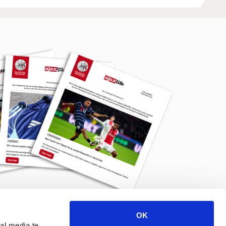
OK
Meld je aan voor de nieuwsbrief
al media te