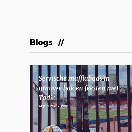
Blogs
Servische maffiabaas in
grauwe bak en feesten met
Tadic
24 JULI 2026 - 11:59