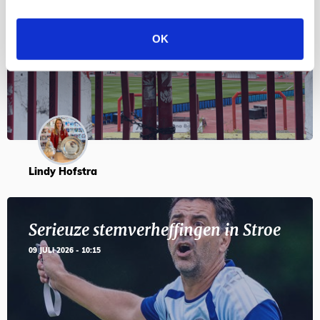
Servische maffiabaas in grauwe bak
en feesten met Tadic
OK
24 JULI 2026 - 11:59
Lindy Hofstra
Serieuze stemverheffingen in Stroe
09 JULI 2026 - 10:15