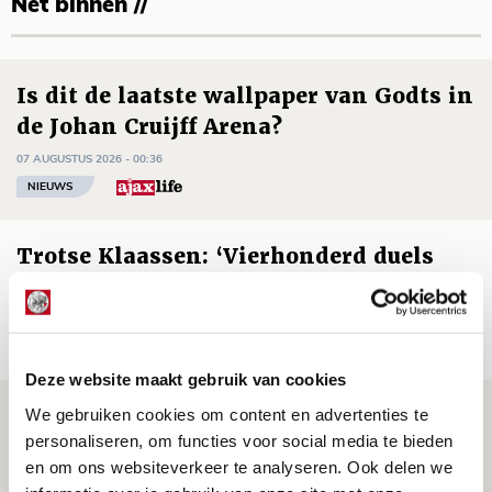
Net binnen //
Is dit de laatste wallpaper van Godts in
de Johan Cruijff Arena?
07 AUGUSTUS 2026 - 00:36
NIEUWS
Trotse Klaassen: ‘Vierhonderd duels
voor mijn club is heel speciaal’
06 AUGUSTUS 2026 - 23:43
NIEUWS
Deze website maakt gebruik van cookies
Ajax zet Shelbourne eenvoudig opzij en
We gebruiken cookies om content en advertenties te
personaliseren, om functies voor social media te bieden
reist met vertrouwen naar Dublin
en om ons websiteverkeer te analyseren. Ook delen we
06 AUGUSTUS 2026 - 21:52