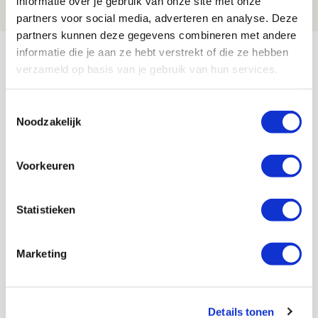
informatie over je gebruik van onze site met onze
NIEUWS
partners voor social media, adverteren en analyse. Deze
partners kunnen deze gegevens combineren met andere
Bekijk meer
informatie die je aan ze hebt verstrekt of die ze hebben
verzameld op basis van je gebruik van hun services.
AGENDA
Toestemmingsselectie
Selectiedag ballenjongens/-meiden
23
Noodzakelijk
[VOL]
AUG
Voorkeuren
11
Geef Mij Maar Amsterdam
SEP
Statistieken
Blogs
Marketing
Details tonen