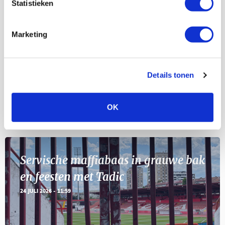
Statistieken
Selectiedag ballenjongens/-meiden
23
[VOL]
AUG
Marketing
11
Geef Mij Maar Amsterdam
SEP
Details tonen
OK
Blogs
Servische maffiabaas in grauwe bak
en feesten met Tadic
24 JULI 2026 - 11:59