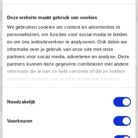
06 AUGUSTUS 2026 - 13:13
PRIJSVRAAG
Deze website maakt gebruik van cookies
We gebruiken cookies om content en advertenties te
Reis jij als mascotte mee naar uitduel
personaliseren, om functies voor social media te bieden
met Telstar?
en om ons websiteverkeer te analyseren. Ook delen we
informatie over je gebruik van onze site met onze
06 AUGUSTUS 2026 - 13:04
partners voor social media, adverteren en analyse. Deze
PRIJSVRAAG
partners kunnen deze gegevens combineren met andere
informatie die je aan ze hebt verstrekt of die ze hebben
Drie dingen die je moet weten over
verzameld op basis van je gebruik van hun services.
Ajax - Shelbourne
06 AUGUSTUS 2026 - 09:33
Toestemmingsselectie
Noodzakelijk
NIEUWS
Bekijk meer
Voorkeuren
AGENDA