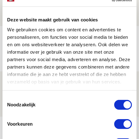
06 AUGUSTUS 2026 - 13:13
PRIJSVRAAG
Deze website maakt gebruik van cookies
We gebruiken cookies om content en advertenties te
Reis jij als mascotte mee naar uitduel
personaliseren, om functies voor social media te bieden
met Telstar?
en om ons websiteverkeer te analyseren. Ook delen we
informatie over je gebruik van onze site met onze
06 AUGUSTUS 2026 - 13:04
partners voor social media, adverteren en analyse. Deze
PRIJSVRAAG
partners kunnen deze gegevens combineren met andere
informatie die je aan ze hebt verstrekt of die ze hebben
Drie dingen die je moet weten over
verzameld op basis van je gebruik van hun services.
Ajax - Shelbourne
Toestemmingsselectie
06 AUGUSTUS 2026 - 09:33
Noodzakelijk
NIEUWS
Bekijk meer
Voorkeuren
AGENDA