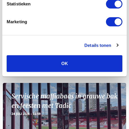
Statistieken
Selectiedag ballenjongens/-meiden
23
[VOL]
Marketing
AUG
11
Geef Mij Maar Amsterdam
Details tonen
SEP
OK
Blogs
Servische maffiabaas in grauwe bak
en feesten met Tadic
24 JULI 2026 - 11:59