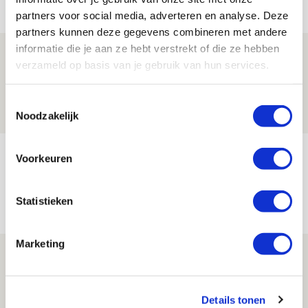
Net binnen //
partners voor social media, adverteren en analyse. Deze
partners kunnen deze gegevens combineren met andere
informatie die je aan ze hebt verstrekt of die ze hebben
Drie dingen die je moet weten over PEC
verzameld op basis van je gebruik van hun services.
Zwolle - Ajax
08 AUGUSTUS 2026 - 12:32
Toestemmingsselectie
NIEUWS
Noodzakelijk
Míchels elf: met welke formatie begin
Voorkeuren
jij aan nieuw eredivisieseizoen?
08 AUGUSTUS 2026 - 11:34
Statistieken
NIEUWS
Marketing
Spelen bij Jong Ajax of Ajax 1? Dat
maakt Abdalla ‘geen reet’ uit
08 AUGUSTUS 2026 - 10:04
Details tonen