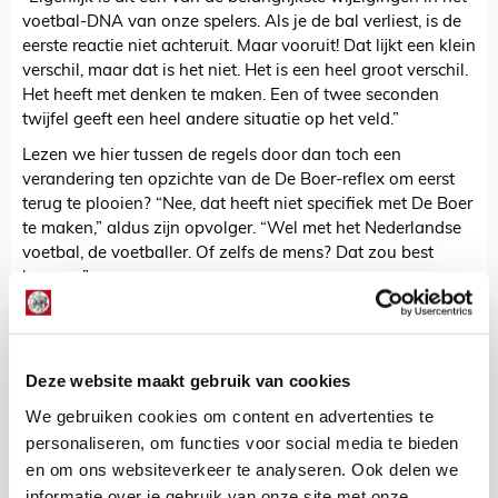
voetbal-DNA van onze spelers. Als je de bal verliest, is de
eerste reactie niet achteruit. Maar vooruit! Dat lijkt een klein
verschil, maar dat is het niet. Het is een heel groot verschil.
Het heeft met denken te maken. Een of twee seconden
twijfel geeft een heel andere situatie op het veld.”
Lezen we hier tussen de regels door dan toch een
verandering ten opzichte van de De Boer-reflex om eerst
terug te plooien? “Nee, dat heeft niet specifiek met De Boer
te maken,” aldus zijn opvolger. “Wel met het Nederlandse
voetbal, de voetballer. Of zelfs de mens? Dat zou best
kunnen.”
De Redactie
Bekijk alle berichten van De Redactie
Deze website maakt gebruik van cookies
We gebruiken cookies om content en advertenties te
personaliseren, om functies voor social media te bieden
en om ons websiteverkeer te analyseren. Ook delen we
informatie over je gebruik van onze site met onze