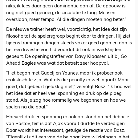
niks, ik lees daar geen dominantie aan af. De opbouw is
nog niet goed genoeg, de circulatie te laag. Mensen
overslaan, meer tempo. Al die dingen moeten nog beter.”
De nieuwe trainer heeft wel, voorzichtig, het idee dat zijn
filosofie tot de spelersgroep begint door te dringen. Hij ziet
tijdens trainingen dingen steeds vaker goed gaan en dan is
het een kwestie van tijd voordat dit ook in wedstrijden
gebeurt. De openingstreffer van Davy Klaassen uit bij Go
Ahead Eagles was wat dat betreft zeer hoopvol.
“Het begon met Gudelj en Younes, maar ik probeer ook
realistisch te zijn. Wat als die penalty er wel ingaat? Maar
goed, dat gebeurt gelukkig niet,” vervolgt Bosz. “Ik had wel
het idee dat er heel veel spanning en druk op de ploeg
stond. Als je zag hoe rommelig we begonnen en hoe we
spelen na die goal.”
Hoeveel druk en spanning er ook op stond na het debacle
van Rostov, feit is dat Ajax vooruit durfde te verdedigen.
Daar wordt het interessant, getuige de reactie van Bosz.
“Eigenlijk is dit een van de belangrijkste wijzigingen in het