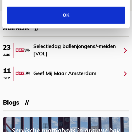
NIEUWS
OK
Bekijk meer
AGENDA
Selectiedag ballenjongens/-meiden
23
[VOL]
AUG
11
Geef Mij Maar Amsterdam
SEP
Blogs
Servische maffiabaas in grauwe bak