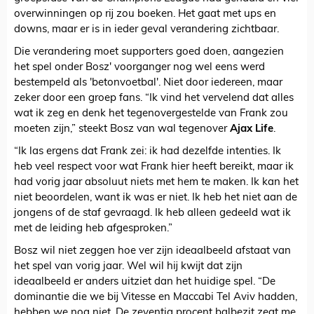
overwinningen op rij zou boeken. Het gaat met ups en
downs, maar er is in ieder geval verandering zichtbaar.
Die verandering moet supporters goed doen, aangezien
het spel onder Bosz' voorganger nog wel eens werd
bestempeld als 'betonvoetbal'. Niet door iedereen, maar
zeker door een groep fans. “Ik vind het vervelend dat alles
wat ik zeg en denk het tegenovergestelde van Frank zou
moeten zijn,” steekt Bosz van wal tegenover
Ajax Life
.
“Ik las ergens dat Frank zei: ik had dezelfde intenties. Ik
heb veel respect voor wat Frank hier heeft bereikt, maar ik
had vorig jaar absoluut niets met hem te maken. Ik kan het
niet beoordelen, want ik was er niet. Ik heb het niet aan de
jongens of de staf gevraagd. Ik heb alleen gedeeld wat ik
met de leiding heb afgesproken.”
Bosz wil niet zeggen hoe ver zijn ideaalbeeld afstaat van
het spel van vorig jaar. Wel wil hij kwijt dat zijn
ideaalbeeld er anders uitziet dan het huidige spel. “De
dominantie die we bij Vitesse en Maccabi Tel Aviv hadden,
hebben we nog niet. De zeventig procent balbezit zegt me