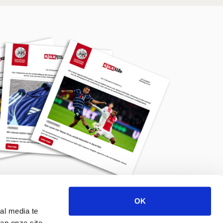
OK
Meld je aan voor de nieuwsbrief
al media te
an onze site