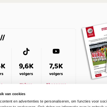
4K
9,6K
7,5K
rs
volgers
volgers
en
Volgen
Abonneren
ik van cookies
ontent en advertenties te personaliseren, om functies voor soci
erkeer te analyseren. Ook delen we informatie over je gebruik v