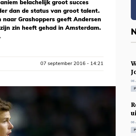
aniem belachelijk groot succes
er dan de status van groot talent.
n naar Grashoppers geeft Andersen
 zijn zin heeft gehad in Amsterdam.
N
.
W
07 september 2016 - 14:21
J
06 
P
R
u
06 
P