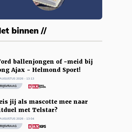
et binnen //
ord ballenjongen of -meid bij
ong Ajax - Helmond Sport!
AUGUSTUS 2026 - 13:13
RIJSVRAAG
eis jij als mascotte mee naar
itduel met Telstar?
AUGUSTUS 2026 - 13:04
RIJSVRAAG