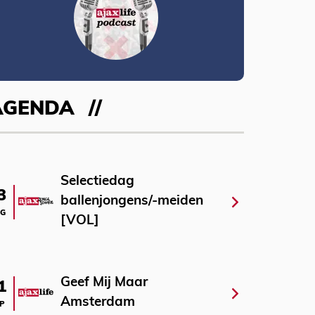
AGENDA
Selectiedag
3
ballenjongens/-meiden
G
[VOL]
Geef Mij Maar
1
Amsterdam
P