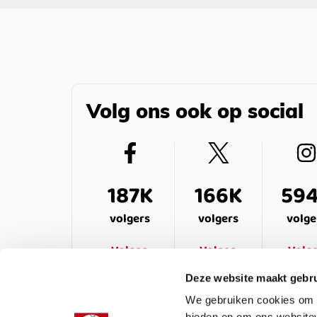
Volg ons ook op social
187K
166K
59
volgers
volgers
volge
Volgen
Volgen
Volg
Deze website maakt gebru
We gebruiken cookies om c
bieden en om ons websitev