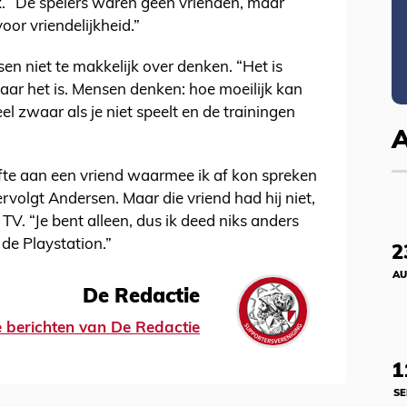
ax. “De spelers waren geen vrienden, maar
oor vriendelijkheid.”
n niet te makkelijk over denken. “Het is
aar het is. Mensen denken: hoe moeilijk kan
eel zwaar als je niet speelt en de trainingen
te aan een vriend waarmee ik af kon spreken
ervolgt Andersen. Maar die vriend had hij niet,
V. “Je bent alleen, dus ik deed niks anders
 de Playstation.”
2
AU
De Redactie
le berichten van De Redactie
1
SE