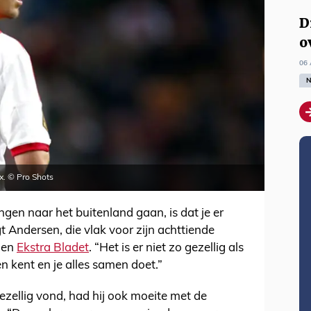
D
o
06 
N
ax. © Pro Shots
ngen naar het buitenland gaan, is dat je er
gt Andersen, die vlak voor zijn achttiende
gen
Ekstra Bladet
. “Het is er niet zo gezellig als
en kent en je alles samen doet.”
ezellig vond, had hij ook moeite met de