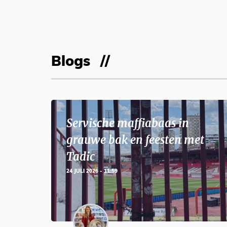
Blogs
Servische maffiabaas in
grauwe bak en feesten met
Tadic
24 JULI 2026 - 11:59