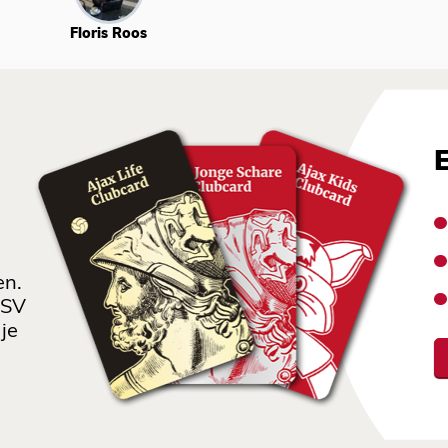
Floris Roos
en.
 SV
je