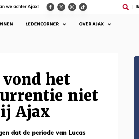
an we achter Ajax!
I
INNEN
LEDENCORNER
OVER AJAX
 vond het
urrentie niet
ij Ajax
gen dat de periode van Lucas