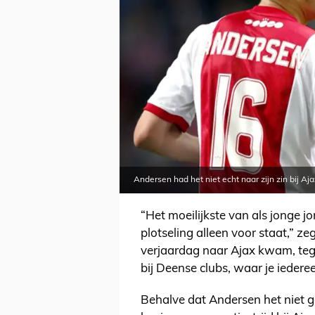
Andersen had het niet echt naar zijn zin bij Aj
“Het moeilijkste van als jonge jo
plotseling alleen voor staat,” ze
verjaardag naar Ajax kwam, te
bij Deense clubs, waar je iedere
Behalve dat Andersen het niet g