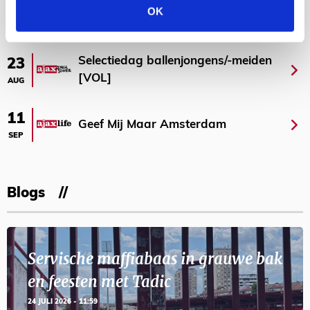
OK
AGENDA
Selectiedag ballenjongens/-meiden
23
[VOL]
AUG
11
Geef Mij Maar Amsterdam
SEP
Blogs
Servische maffiabaas in grauwe bak
en feesten met Tadic
24 JULI 2026 - 11:59