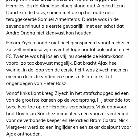
Heracles. Bij de Almelose ploeg stond oud-Ajacied Lerin
Duarte in de basis, samen met de op het oude nest
teruggekeerde Samuel Armenteros. Duarte was in de
zevende minuut als eerste gevaarlijk, met een schot dat
Andre Onana niet klemvast kon houden.
Hakim Ziyech oogde niet heel geïnspireerd vanaf rechts en
zal zelf verbaasd zijn over het lage aantal balcontacten. Bij
FC Twente was hij los en vrij, nu speelde de Marokkaan
vooral zo taakbewust mogelijk. Dat bracht Ajax heel
weinig. In de loop van de eerste helft was Ziyech meer en
meer in de as te vinden en soms zelfs op links. Tot
ongenoegen van Peter Bosz.
Vanaf links kant kreeg Ziyech in het strafschopgebied een
van de grootste kansen op de voorsprong. Hij strandde tot
twee keer toe op de Heracles-verdedigers. Vlak daarvoor
had Davinson Sánchez miraculeus een voorzet verdedigd
voor de verbaasde keeper en Heraclied Bram Castro. Nick
Viergever werd zo een inglijder en een zeker doelpunt voor
Ajax onthouden.