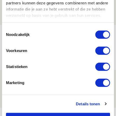
leidersrol bij Ajax
partners kunnen deze gegevens combineren met andere
informatie die je aan ze hebt verstrekt of die ze hebben
05 AUGUSTUS 2026 - 20:00
verzameld op basis van je gebruik van hun services.
NIEUWS
Toestemmingsselectie
Míchels elf: zie jij al rol voor
Noodzakelijk
aanwinsten in thuisduel met
Shelbourne?
Voorkeuren
05 AUGUSTUS 2026 - 15:35
NIEUWS
Statistieken
Laatste Kaarten Actie Ajax - sc
Marketing
Heerenveen [UITVERKOCHT]
05 AUGUSTUS 2026 - 15:00
NIEUWS
Details tonen
Bekijk meer