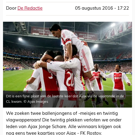
Door
De Redactie
05 augustus 2016 - 17:22
Dit is een fijne plaat van de laatste keer dat Ajax via de voorronde in de
CL kwam. © Ajax Images
We zoeken twee ballenjongens of -meisjes en twintig
vlagwapperaars! Die twintig plekken verloten we onder
leden van Ajax Jonge Schare. Alle winnaars krijgen ook
nog eens twee kaartjes voor Ajax - FK Rostov.