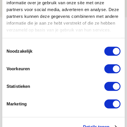
07 AUGUSTUS 2026 - 09:00
informatie over je gebruik van onze site met onze
partners voor social media, adverteren en analyse. Deze
FOTOVERSLAG
partners kunnen deze gegevens combineren met andere
Bekijk meer
informatie die je aan ze hebt verstrekt of die ze hebben
verzameld op basis van je gebruik van hun services.
AGENDA
Toestemmingsselectie
Noodzakelijk
Selectiedag ballenjongens/-meiden
23
[VOL]
AUG
Voorkeuren
11
Geef Mij Maar Amsterdam
SEP
Statistieken
Marketing
Blogs
Details tonen