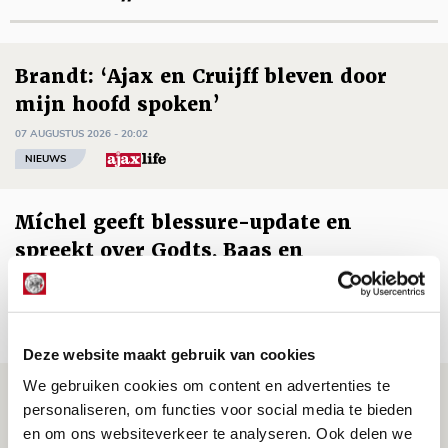
Brandt: ‘Ajax en Cruijff bleven door
mijn hoofd spoken’
07 AUGUSTUS 2026 - 20:02
NIEUWS
Míchel geeft blessure-update en
spreekt over Godts, Baas en
aanwinsten
07 AUGUSTUS 2026 - 14:13
NIEUWS
Deze website maakt gebruik van cookies
We gebruiken cookies om content en advertenties te
Volop enthousiasme in fotoverslag van
personaliseren, om functies voor social media te bieden
Europees treffen met Shelbourne
en om ons websiteverkeer te analyseren. Ook delen we