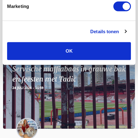
11
Marketing
Geef Mij Maar Amsterdam
SEP
Details tonen
Blogs
OK
Servische maffiabaas in grauwe bak
en feesten met Tadic
24 JULI 2026 - 11:59