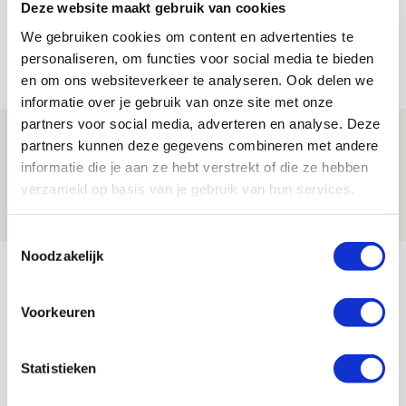
Míchels elf: met welke formatie begin
Deze website maakt gebruik van cookies
jij aan nieuw eredivisieseizoen?
We gebruiken cookies om content en advertenties te
personaliseren, om functies voor social media te bieden
08 AUGUSTUS 2026 - 11:34
en om ons websiteverkeer te analyseren. Ook delen we
NIEUWS
informatie over je gebruik van onze site met onze
partners voor social media, adverteren en analyse. Deze
Spelen bij Jong Ajax of Ajax 1? Dat
partners kunnen deze gegevens combineren met andere
maakt Abdalla ‘geen reet’ uit
informatie die je aan ze hebt verstrekt of die ze hebben
verzameld op basis van je gebruik van hun services.
08 AUGUSTUS 2026 - 10:04
NIEUWS
Toestemmingsselectie
Noodzakelijk
Bekijk meer
AGENDA
Voorkeuren
Selectiedag ballenjongens/-meiden
23
Statistieken
[VOL]
AUG