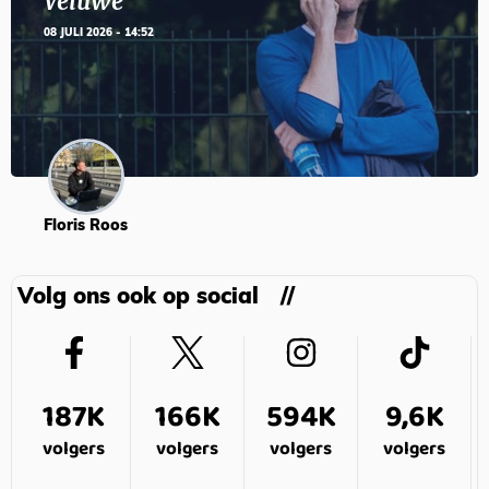
Veluwe’
08 JULI 2026 - 14:52
Floris Roos
Volg ons ook op social
187K
166K
594K
9,6K
volgers
volgers
volgers
volgers