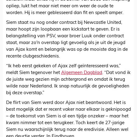
opliep, lukt het maar niet meer om weer de oude te
worden. Hij is meer geblesseerd dan fit en speelt amper.
Siem staat nu nog onder contract bij Newcastle United,
maar hoopt zijn loopbaan een kickstart te geven. Er is
belangstelling van PSV, waar broer Luuk onder contract
staat, maar zo'n overstap ligt gevoelig als je uit de jeugd
van Ajax komt en belangrijk was op de mooiste dag in de
recente clubgeschiedenis.
“Ik heb eerst gekeken of Ajax zelf geïnteresseerd was,”
meldt Siem tegenover het
Algemeen Dagblad
. “Dat vond ik
de juiste weg gezien mijn achtergrond en omdat ik terug
wilde naar Nederland. Ik snap natuurlijk de gevoeligheden
bij deze overstap.”
De flirt van Siem werd door Ajax niet beantwoord. Het is
best mogelijk dat er recent vaker naar elkaar is geknipoogd
– de toekomst van Siem is al een tijdje onzeker – maar het
kwam nimmer tot een terugkeer. Toch keert de 27-jarige
Siem nu waarschijnlijk terug naar de eredivisie. Alleen wel
een deurtje verder. In Eindhoven.