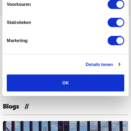
Voorkeuren
NIEUWS
Bekijk meer
Statistieken
AGENDA
Marketing
Selectiedag ballenjongens/-meiden
23
[VOL]
AUG
Details tonen
11
Geef Mij Maar Amsterdam
OK
SEP
Blogs