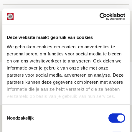
Míchel geeft blessure-update en
spreekt over Godts, Baas en
aanwinsten
Deze website maakt gebruik van cookies
We gebruiken cookies om content en advertenties te
07 AUGUSTUS 2026 - 14:13
personaliseren, om functies voor social media te bieden
NIEUWS
en om ons websiteverkeer te analyseren. Ook delen we
informatie over je gebruik van onze site met onze
Volop enthousiasme in fotoverslag van
partners voor social media, adverteren en analyse. Deze
Europees treffen met Shelbourne
partners kunnen deze gegevens combineren met andere
informatie die je aan ze hebt verstrekt of die ze hebben
07 AUGUSTUS 2026 - 09:00
verzameld op basis van je gebruik van hun services.
FOTOVERSLAG
Toestemmingsselectie
Míchel niet blij met resultaat en spel
Noodzakelijk
na rust: ‘De focus nam af’
07 AUGUSTUS 2026 - 08:30