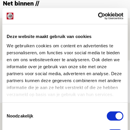
Net binnen //
Volop enthousiasme in fotoverslag van
Europees treffen met Shelbourne
Deze website maakt gebruik van cookies
07 AUGUSTUS 2026 - 09:00
We gebruiken cookies om content en advertenties te
personaliseren, om functies voor social media te bieden
FOTOVERSLAG
en om ons websiteverkeer te analyseren. Ook delen we
informatie over je gebruik van onze site met onze
Míchel niet blij met resultaat en spel
partners voor social media, adverteren en analyse. Deze
na rust: ‘De focus nam af’
partners kunnen deze gegevens combineren met andere
informatie die je aan ze hebt verstrekt of die ze hebben
07 AUGUSTUS 2026 - 08:30
verzameld op basis van je gebruik van hun services.
NIEUWS
Toestemmingsselectie
Is dit de laatste wallpaper van Godts in
Noodzakelijk
de Johan Cruijff Arena?
07 AUGUSTUS 2026 - 00:36