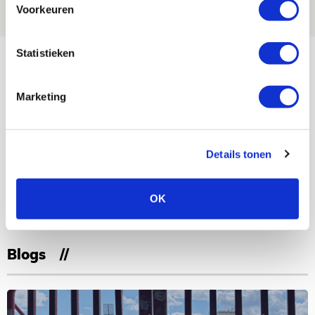
Voorkeuren
NIEUWS
Bekijk meer
Statistieken
AGENDA
Marketing
Selectiedag ballenjongens/-meiden
23
[VOL]
AUG
Details tonen
11
Geef Mij Maar Amsterdam
OK
SEP
Blogs