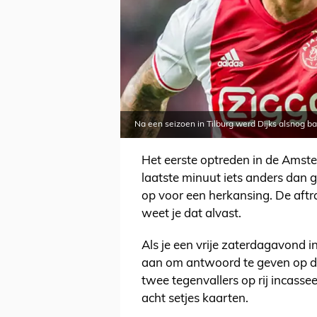
Na een seizoen in Tilburg werd Dijks alsnog ba
Het eerste optreden in de Amste
laatste minuut iets anders dan 
op voor een herkansing. De aft
weet je dat alvast.
Als je een vrije zaterdagavond i
aan om antwoord te geven op de 
twee tegenvallers op rij incass
acht setjes kaarten.