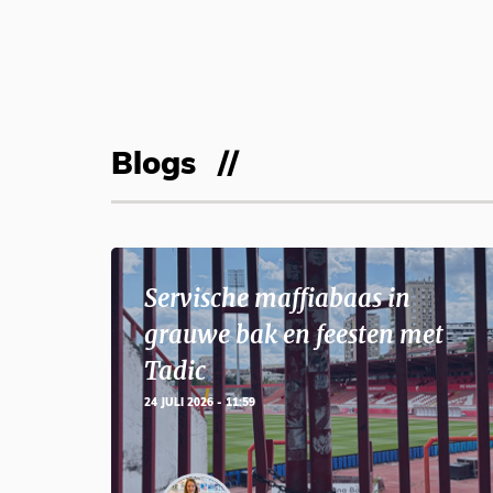
Blogs
Servische maffiabaas in
grauwe bak en feesten met
Tadic
24 JULI 2026 - 11:59