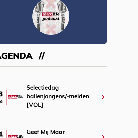
AGENDA
Selectiedag
3
ballenjongens/-meiden
G
[VOL]
Geef Mij Maar
1