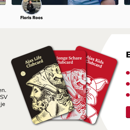
Floris Roos
en.
 SV
je