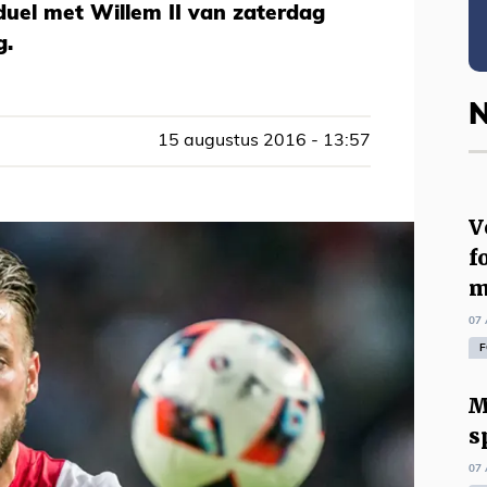
sduel met Willem II van zaterdag
g.
N
15 augustus 2016 - 13:57
V
f
m
07 
F
M
s
07 