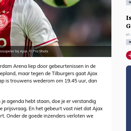
N
I
G
07 
N
sisspeler bij Ajax. © Pro Shots
rdam Arena liep door gebeurtenissen in de
gepland, maar tegen de Tilburgers gaat Ajax
rap is trouwens wederom om 19.45 uur, dan
n je agenda hebt staan, doe je er verstandig
prijsvraag. En het gebeurt vast niet dat Ajax
eert. Onder de goede inzenders verloten we