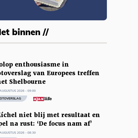
et binnen //
olop enthousiasme in
otoverslag van Europees treffen
et Shelbourne
AUGUSTUS 2026 - 09:00
OTOVERSLAG
íchel niet blij met resultaat en
pel na rust: ‘De focus nam af’
AUGUSTUS 2026 - 08:30