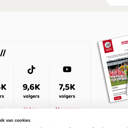
4K
9,6K
7,5K
rs
volgers
volgers
en
Volgen
Abonneren
ik van cookies