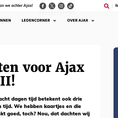
an we achter Ajax!
I
INNEN
LEDENCORNER
OVER AJAX
ten voor Ajax
II!
acht dagen tijd betekent ook drie
n tijd. We hebben kaartjes en die
nkt goed, toch? Nou, dat dachten wij