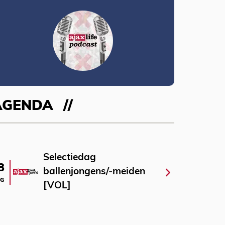
AGENDA
Selectiedag
3
ballenjongens/-meiden
G
[VOL]