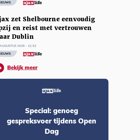
IEUWS
jax zet Shelbourne eenvoudig
pzij en reist met vertrouwen
aar Dublin
AUGUSTUS 2026 - 21:52
IEUWS
Bekijk meer
Special: genoeg
gespreksvoer tijdens Open
Dag