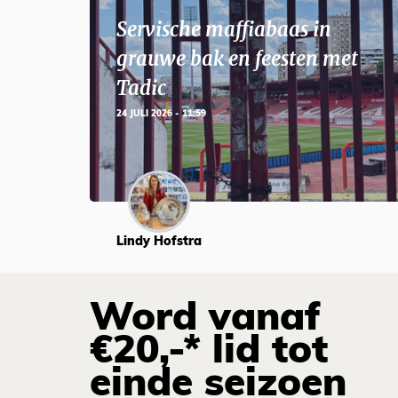
Servische maffiabaas in
grauwe bak en feesten met
Tadic
24 JULI 2026 - 11:59
Lindy Hofstra
Word vanaf
€20,-* lid tot
einde seizoen