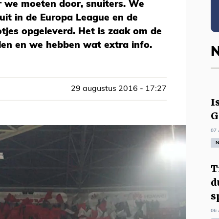
 we moeten door, snuiters. We
uit in de Europa League en de
otjes opgeleverd. Het is zaak om de
en en we hebben wat extra info.
N
29 augustus 2016 - 17:27
I
G
07 
N
T
d
s
06 