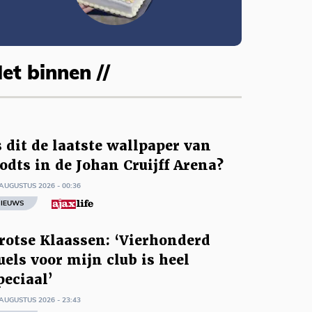
et binnen //
s dit de laatste wallpaper van
odts in de Johan Cruijff Arena?
AUGUSTUS 2026 - 00:36
IEUWS
rotse Klaassen: ‘Vierhonderd
uels voor mijn club is heel
peciaal’
AUGUSTUS 2026 - 23:43