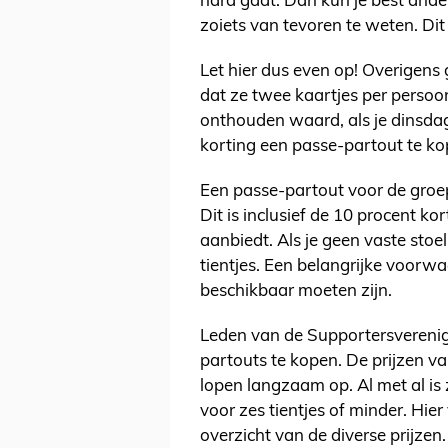
hard gaat. Dan kun je best ande
zoiets van tevoren te weten. Dit
Let hier dus even op! Overigens
dat ze twee kaartjes per persoo
onthouden waard, als je dinsda
korting een passe-partout te ko
Een passe-partout voor de groe
Dit is inclusief de 10 procent ko
aanbiedt. Als je geen vaste stoel
tientjes. Een belangrijke voorwa
beschikbaar moeten zijn.
Leden van de Supportersverenigi
partouts te kopen. De prijzen v
lopen langzaam op. Al met al i
voor zes tientjes of minder. Hie
overzicht van de diverse prijzen.