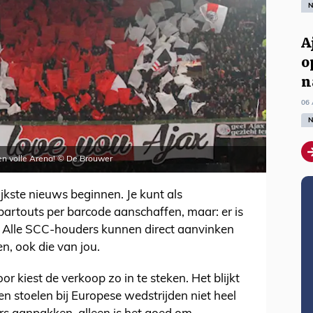
N
A
o
n
06 
N
en volle Arena! © De Brouwer
jkste nieuws beginnen. Je kunt als
artouts per barcode aanschaffen, maar: er is
. Alle SCC-houders kunnen direct aanvinken
en, ook die van jou.
oor kiest de verkoop zo in te steken. Het blijkt
n stoelen bij Europese wedstrijden niet heel