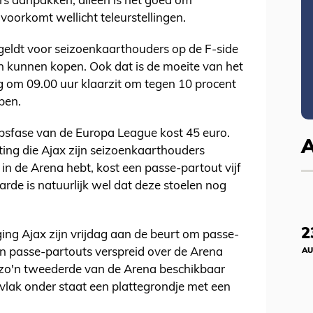
rs aanpakken, alleen is het goed om
 voorkomt wellicht teleurstellingen.
 geldt voor seizoenkaarthouders op de F-side
n kunnen kopen. Ook dat is de moeite van het
g om 09.00 uur klaarzit om tegen 10 procent
pen.
psfase van de Europa League kost 45 euro.
rting die Ajax zijn seizoenkaarthouders
 in de Arena hebt, kost een passe-partout vijf
arde is natuurlijk wel dat deze stoelen nog
2
ng Ajax zijn vrijdag aan de beurt om passe-
an passe-partouts verspreid over de Arena
AU
s zo'n tweederde van de Arena beschikbaar
r vlak onder staat een plattegrondje met een