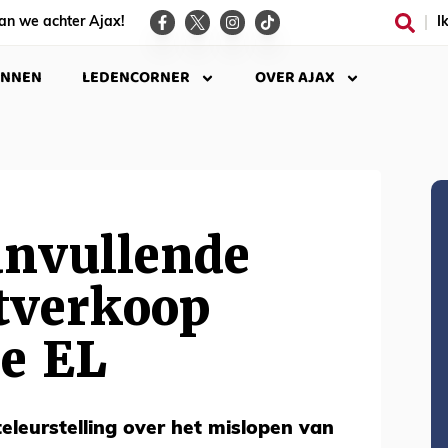
an we achter Ajax!
I
INNEN
LEDENCORNER
OVER AJAX
anvullende
tverkoop
se EL
teleurstelling over het mislopen van