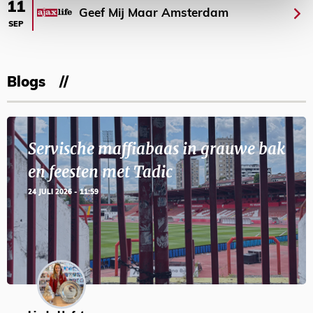
11
Geef Mij Maar Amsterdam
SEP
Blogs
Servische maffiabaas in grauwe bak
en feesten met Tadic
24 JULI 2026 - 11:59