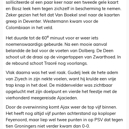
solliciteerde al een paar keer naar een tweede gele kaart
en Bosz leek hem tegen zichzelf in bescherming te nemen.
Zeker gezien het feit dat Van Boekel snel naar de kaarten
greep in Deventer. Westermann kwam voor de
Colombiaan in het veld.
e
Het duurde tot de 60
minuut voor er weer iets
noemenswaardigs gebeurde. Na een mooie aanval
belandde de bal voor de voeten van Dolberg. De Deen
schoot uit de draai op de vingertoppen van Zwarthoed. In
de rebound schoot Traoré nog voorlangs.
Vlak daarna was het wel raak. Gudelj leek de hete adem
van Ziyech in zijn nekte voelen, want hij krulde een vrije
trap knap in het doel. De middenvelder was zichtbaar
opgelucht met zijn doelpunt en vierde het feestje met de
vierhonderd meegereisde Ajacieden.
Door de overwinning komt Ajax weer de top vijf binnen.
Het heeft nog altijd vijf punten achterstand op koploper
Feyenoord, maar liep wel twee punten in op PSV dat tegen
tien Groningers niet verder kwam dan 0-0.