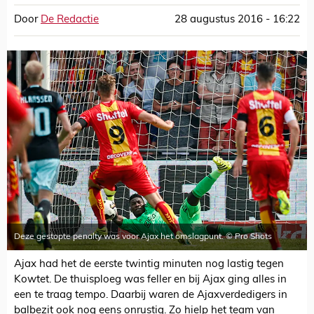
Door
De Redactie
28 augustus 2016 - 16:22
Deze gestopte penalty was voor Ajax het omslagpunt. © Pro Shots
Ajax had het de eerste twintig minuten nog lastig tegen
Kowtet. De thuisploeg was feller en bij Ajax ging alles in
een te traag tempo. Daarbij waren de Ajaxverdedigers in
balbezit ook nog eens onrustig. Zo hielp het team van