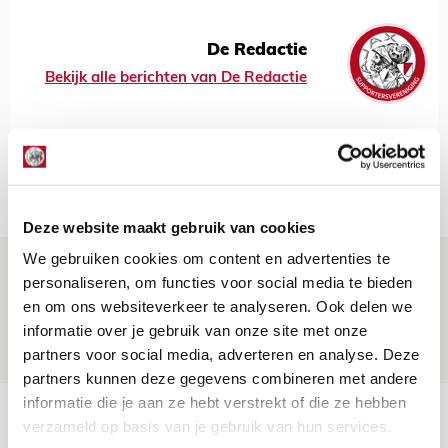
De Redactie
Bekijk alle berichten van De Redactie
Net binnen //
Deze website maakt gebruik van cookies
We gebruiken cookies om content en advertenties te
Ter Stegen over uitdagingen en
personaliseren, om functies voor social media te bieden
leidersrol bij Ajax
en om ons websiteverkeer te analyseren. Ook delen we
informatie over je gebruik van onze site met onze
05 AUGUSTUS 2026 - 20:00
partners voor social media, adverteren en analyse. Deze
NIEUWS
partners kunnen deze gegevens combineren met andere
informatie die je aan ze hebt verstrekt of die ze hebben
Míchels elf: zie jij al rol voor
verzameld op basis van je gebruik van hun services.
aanwinsten in thuisduel met