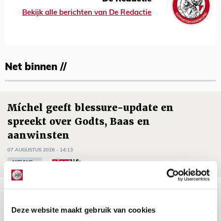
Bekijk alle berichten van De Redactie
Net binnen //
Míchel geeft blessure-update en
spreekt over Godts, Baas en
aanwinsten
07 AUGUSTUS 2026 - 14:13
NIEUWS
Volop enthousiasme in fotoverslag van
Europees treffen met Shelbourne
Deze website maakt gebruik van cookies