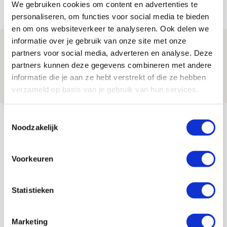
07 AUGUSTUS 2026 - 09:00
We gebruiken cookies om content en advertenties te
FOTOVERSLAG
personaliseren, om functies voor social media te bieden
en om ons websiteverkeer te analyseren. Ook delen we
informatie over je gebruik van onze site met onze
Míchel niet blij met resultaat en spel
partners voor social media, adverteren en analyse. Deze
na rust: ‘De focus nam af’
partners kunnen deze gegevens combineren met andere
07 AUGUSTUS 2026 - 08:30
informatie die je aan ze hebt verstrekt of die ze hebben
NIEUWS
verzameld op basis van je gebruik van hun services.
Bekijk meer
Toestemmingsselectie
Noodzakelijk
AGENDA
Voorkeuren
Selectiedag ballenjongens/-meiden
23
[VOL]
AUG
Statistieken
11
Geef Mij Maar Amsterdam
SEP
Marketing