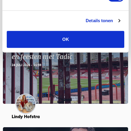
Blogs
Details tonen
OK
Servische maffiabaas in grauwe bak
en feesten met Tadic
24 JULI 2026 - 11:59
Lindy Hofstra