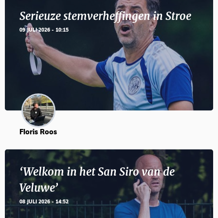
Serieuze stemverheffingen in Stroe
09 JULI 2026 - 10:15
Floris Roos
‘Welkom in het San Siro van de
Veluwe’
08 JULI 2026 - 14:52