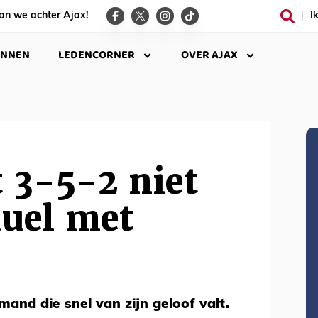
an we achter Ajax!
I
INNEN
LEDENCORNER
OVER AJAX
t 3-5-2 niet
duel met
emand die snel van zijn geloof valt.