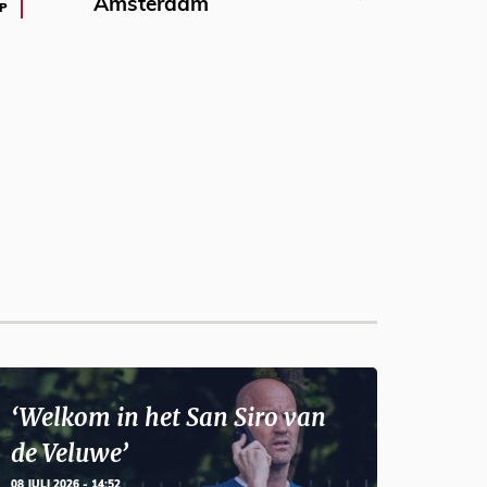
Amsterdam
P
‘Welkom in het San Siro van
de Veluwe’
08 JULI 2026 - 14:52