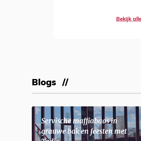
Bekijk al
Blogs
Servische maffiabaas in
grauwe bak en feesten met