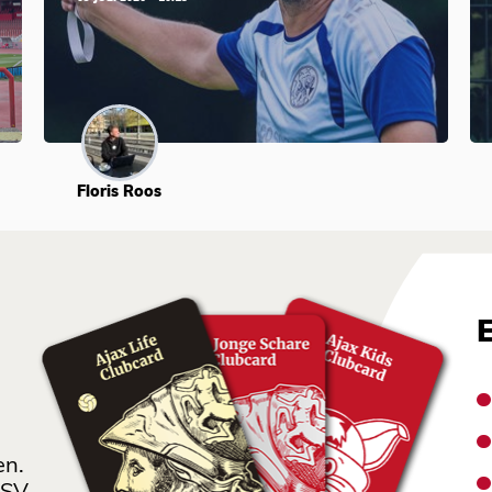
Floris Roos
en.