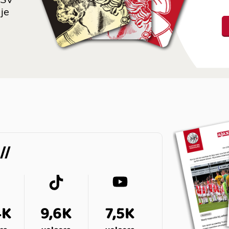
 SV
je
4K
9,6K
7,5K