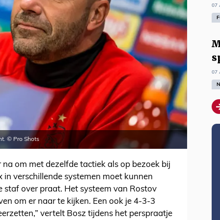
07 
F
M
s
07 
N
t. © Pro Shots
r na om met dezelfde tactiek als op bezoek bij
ax in verschillende systemen moet kunnen
de staf over praat. Het systeem van Rostov
en om er naar te kijken. Een ook je 4-3-3
rzetten,” vertelt Bosz tijdens het perspraatje