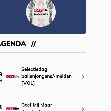
AGENDA
Selectiedag
3
ballenjongens/-meiden
G
[VOL]
Geef Mij Maar
1