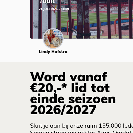
Tadic
24 JULI 2026 - 11:59
Lindy Hofstra
Word vanaf
€20,-* lid tot
einde seizoen
2026/2027
Sluit je aan bij onze ruim 155.000 led