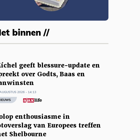
et binnen //
íchel geeft blessure-update en
preekt over Godts, Baas en
anwinsten
AUGUSTUS 2026 - 14:13
IEUWS
olop enthousiasme in
otoverslag van Europees treffen
et Shelbourne