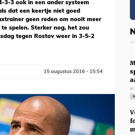
 4-3-3 ook in een ander systeem
ls dat een keertje niet goed
Ajaxtrainer geen reden om nooit meer
 te spelen. Sterker nog, het zou
N
nsdag tegen Rostov weer in 3-5-2
M
s
15 augustus 2016 - 15:54
a
07 
N
V
f
m