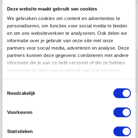
Deze website maakt gebruik van cookies
Volop enthousiasme in fotoverslag van
We gebruiken cookies om content en advertenties te
Europees treffen met Shelbourne
personaliseren, om functies voor social media te bieden
07 AUGUSTUS 2026 - 09:00
en om ons websiteverkeer te analyseren. Ook delen we
informatie over je gebruik van onze site met onze
FOTOVERSLAG
partners voor social media, adverteren en analyse. Deze
partners kunnen deze gegevens combineren met andere
Míchel niet blij met resultaat en spel
informatie die je aan ze hebt verstrekt of die ze hebben
na rust: ‘De focus nam af’
verzameld op basis van je gebruik van hun services.
07 AUGUSTUS 2026 - 08:30
NIEUWS
Toestemmingsselectie
Noodzakelijk
Bekijk meer
AGENDA
Voorkeuren
Selectiedag ballenjongens/-meiden
Statistieken
23