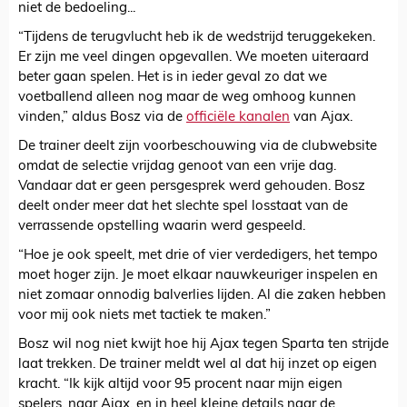
niet de bedoeling...
“Tijdens de terugvlucht heb ik de wedstrijd teruggekeken.
Er zijn me veel dingen opgevallen. We moeten uiteraard
beter gaan spelen. Het is in ieder geval zo dat we
voetballend alleen nog maar de weg omhoog kunnen
vinden,” aldus Bosz via de
officiële kanalen
van Ajax.
De trainer deelt zijn voorbeschouwing via de clubwebsite
omdat de selectie vrijdag genoot van een vrije dag.
Vandaar dat er geen persgesprek werd gehouden. Bosz
deelt onder meer dat het slechte spel losstaat van de
verrassende opstelling waarin werd gespeeld.
“Hoe je ook speelt, met drie of vier verdedigers, het tempo
moet hoger zijn. Je moet elkaar nauwkeuriger inspelen en
niet zomaar onnodig balverlies lijden. Al die zaken hebben
voor mij ook niets met tactiek te maken.”
Bosz wil nog niet kwijt hoe hij Ajax tegen Sparta ten strijde
laat trekken. De trainer meldt wel al dat hij inzet op eigen
kracht. “Ik kijk altijd voor 95 procent naar mijn eigen
spelers, naar Ajax, en in heel kleine details naar de