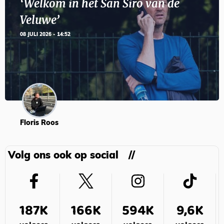
‘Welkom in het San Siro van de
Veluwe’
08 JULI 2026 - 14:52
Floris Roos
Volg ons ook op social
187K
166K
594K
9,6K