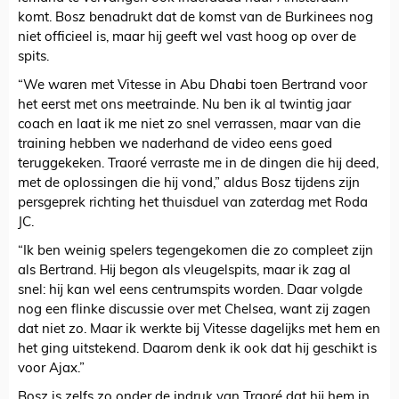
komt. Bosz benadrukt dat de komst van de Burkinees nog
niet officieel is, maar hij geeft wel vast hoog op over de
spits.
“We waren met Vitesse in Abu Dhabi toen Bertrand voor
het eerst met ons meetrainde. Nu ben ik al twintig jaar
coach en laat ik me niet zo snel verrassen, maar van die
training hebben we naderhand de video eens goed
teruggekeken. Traoré verraste me in de dingen die hij deed,
met de oplossingen die hij vond,” aldus Bosz tijdens zijn
persgeprek richting het thuisduel van zaterdag met Roda
JC.
“Ik ben weinig spelers tegengekomen die zo compleet zijn
als Bertrand. Hij begon als vleugelspits, maar ik zag al
snel: hij kan wel eens centrumspits worden. Daar volgde
nog een flinke discussie over met Chelsea, want zij zagen
dat niet zo. Maar ik werkte bij Vitesse dagelijks met hem en
het ging uitstekend. Daarom denk ik ook dat hij geschikt is
voor Ajax.”
Bosz is zelfs zo onder de indruk van Traoré dat hij hem in