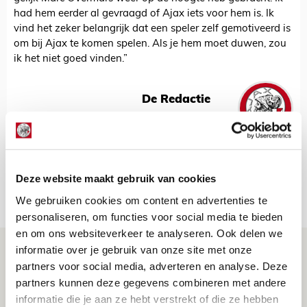
had hem eerder al gevraagd of Ajax iets voor hem is. Ik
vind het zeker belangrijk dat een speler zelf gemotiveerd is
om bij Ajax te komen spelen. Als je hem moet duwen, zou
ik het niet goed vinden.”
De Redactie
Bekijk alle berichten van De Redactie
Deze website maakt gebruik van cookies
Net binnen //
We gebruiken cookies om content en advertenties te
personaliseren, om functies voor social media te bieden
en om ons websiteverkeer te analyseren. Ook delen we
Volop enthousiasme in fotoverslag van
informatie over je gebruik van onze site met onze
partners voor social media, adverteren en analyse. Deze
Europees treffen met Shelbourne
partners kunnen deze gegevens combineren met andere
07 AUGUSTUS 2026 - 09:00
informatie die je aan ze hebt verstrekt of die ze hebben