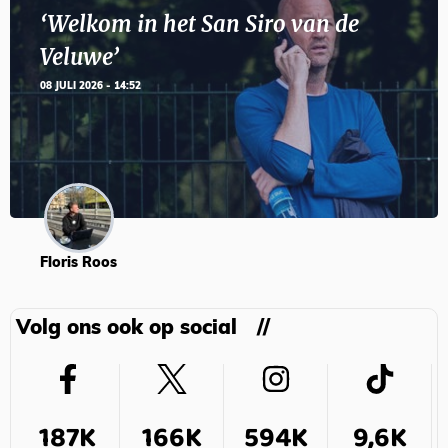
‘Welkom in het San Siro van de
Veluwe’
08 JULI 2026 - 14:52
Floris Roos
Volg ons ook op social
187K
166K
594K
9,6K