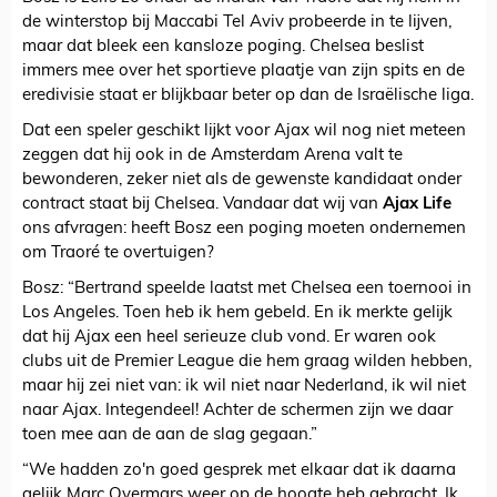
de winterstop bij Maccabi Tel Aviv probeerde in te lijven,
maar dat bleek een kansloze poging. Chelsea beslist
immers mee over het sportieve plaatje van zijn spits en de
eredivisie staat er blijkbaar beter op dan de Israëlische liga.
Dat een speler geschikt lijkt voor Ajax wil nog niet meteen
zeggen dat hij ook in de Amsterdam Arena valt te
bewonderen, zeker niet als de gewenste kandidaat onder
contract staat bij Chelsea. Vandaar dat wij van
Ajax Life
ons afvragen: heeft Bosz een poging moeten ondernemen
om Traoré te overtuigen?
Bosz: “Bertrand speelde laatst met Chelsea een toernooi in
Los Angeles. Toen heb ik hem gebeld. En ik merkte gelijk
dat hij Ajax een heel serieuze club vond. Er waren ook
clubs uit de Premier League die hem graag wilden hebben,
maar hij zei niet van: ik wil niet naar Nederland, ik wil niet
naar Ajax. Integendeel! Achter de schermen zijn we daar
toen mee aan de aan de slag gegaan.”
“We hadden zo'n goed gesprek met elkaar dat ik daarna
gelijk Marc Overmars weer op de hoogte heb gebracht. Ik