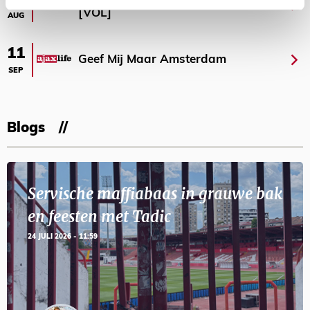
[VOL]
AUG
11
Geef Mij Maar Amsterdam
SEP
Blogs
Servische maffiabaas in grauwe bak
en feesten met Tadic
24 JULI 2026 - 11:59